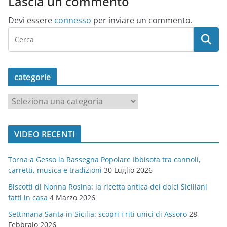
Lascia un commento
Devi essere
connesso
per inviare un commento.
categorie
c
a
t
VIDEO RECENTI
e
g
Torna a Gesso la Rassegna Popolare Ibbisota tra cannoli,
o
carretti, musica e tradizioni
30 Luglio 2026
r
Biscotti di Nonna Rosina: la ricetta antica dei dolci Siciliani
i
fatti in casa
4 Marzo 2026
e
Settimana Santa in Sicilia: scopri i riti unici di Assoro
28
Febbraio 2026