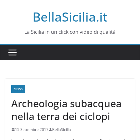
Salta
BellaSicilia.it
al
contenuto
La Sicilia in un click con video di qualità
NEWS
Archeologia subacquea
nella terra dei ciclopi
15 Settembre 2017
BellaSicilia