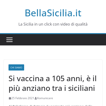
Salta
BellaSicilia.it
al
contenuto
La Sicilia in un click con video di qualità
CHI SIAMO
Si vaccina a 105 anni, è il
più anziano tra i siciliani
25 Febbraio 2021
Komunicare