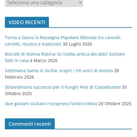
c
a
t
VIDEO RECENTI
e
g
Torna a Gesso la Rassegna Popolare Ibbisota tra cannoli,
o
carretti, musica e tradizioni
30 Luglio 2026
r
Biscotti di Nonna Rosina: la ricetta antica dei dolci Siciliani
i
fatti in casa
4 Marzo 2026
e
Settimana Santa in Sicilia: scopri i riti unici di Assoro
28
Febbraio 2026
Straordinario successo per il Funghi Fest di Castelbuono
30
Ottobre 2025
Due giovani siciliani riscoprono l’antico telaio
20 Ottobre 2025
Commenti recenti