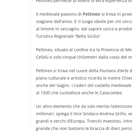
Pettineo permette di vivere la vera esperienza d
Il medievale paesino di
Pettineo
si trova in prov
stagione dell’anno. E’ il luogo ideale per chi c
al limone in seccagno, dal sapore unico e prodott
Turistico Regionale “Bella Sicilia”.
Pettineo, situato al confine tra la Provincia di M
Cefalù e solo cinque chilometri dalla costa del 
Pettineo si trova nel cuore della Fiumara d’Arte di
piano culturale e artistico ricordo le nostre Chie
anche del Gagini. I ruderi del castello medievale
al 1500 che custodisce anche le Catacombe.
Un altro elemento che da solo merita l’attenzione
millenari, spiega il Vice Sindaco Andrea Grillo, v
grandi e vecchi d’Europa. Tronchi maestosi, intrec
grande che non bastano le braccia di dieci perso