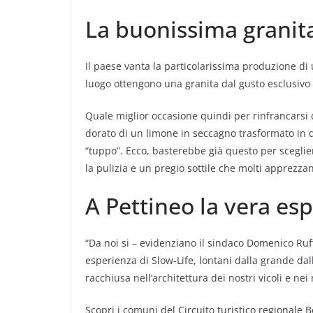
La buonissima granita
Il paese vanta la particolarissima produzione di u
luogo ottengono una granita dal gusto esclusivo e
Quale miglior occasione quindi per rinfrancarsi 
dorato di un limone in seccagno trasformato in di
“tuppo”. Ecco, basterebbe già questo per scegliere
la pulizia e un pregio sottile che molti apprezzano
A Pettineo la vera esp
“Da noi si – evidenziano il sindaco Domenico Ruff
esperienza di Slow-Life, lontani dalla grande dall
racchiusa nell’architettura dei nostri vicoli e nei
Scopri i comuni del Circuito turistico regionale B