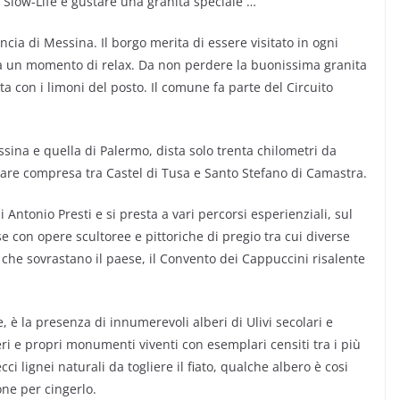
i Slow-Life e gustare una granita speciale …
incia di Messina. Il borgo merita di essere visitato in ogni
erca un momento di relax. Da non perdere la buonissima granita
a con i limoni del posto. Il comune fa parte del Circuito
essina e quella di Palermo, dista solo trenta chilometri da
mare compresa tra Castel di Tusa e Santo Stefano di Camastra.
 Antonio Presti e si presta a vari percorsi esperienziali, sul
se con opere scultoree e pittoriche di pregio tra cui diverse
 che sovrastano il paese, il Convento dei Cappuccini risalente
, è la presenza di innumerevoli alberi di Ulivi secolari e
eri e propri monumenti viventi con esemplari censiti tra i più
ci lignei naturali da togliere il fiato, qualche albero è cosi
ne per cingerlo.