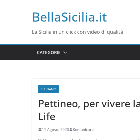
Salta
BellaSicilia.it
al
contenuto
La Sicilia in un click con video di qualità
CATEGORIE
CHI SIAMO
Pettineo, per vivere l
Life
11 Agosto 2020
Komunicare