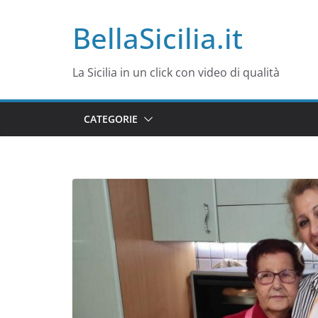
Salta
BellaSicilia.it
al
contenuto
La Sicilia in un click con video di qualità
CATEGORIE