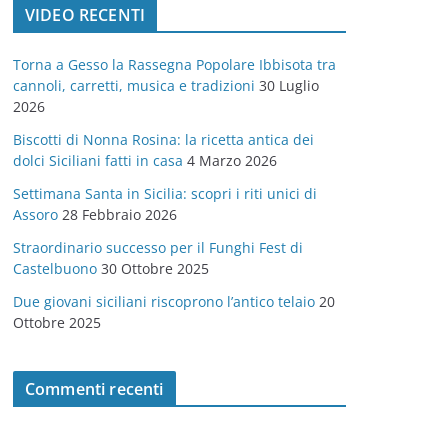
VIDEO RECENTI
e
g
Torna a Gesso la Rassegna Popolare Ibbisota tra
o
cannoli, carretti, musica e tradizioni
30 Luglio
r
2026
i
Biscotti di Nonna Rosina: la ricetta antica dei
e
dolci Siciliani fatti in casa
4 Marzo 2026
Settimana Santa in Sicilia: scopri i riti unici di
Assoro
28 Febbraio 2026
Straordinario successo per il Funghi Fest di
Castelbuono
30 Ottobre 2025
Due giovani siciliani riscoprono l’antico telaio
20
Ottobre 2025
Commenti recenti