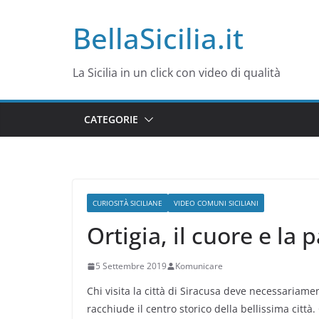
Salta
BellaSicilia.it
al
contenuto
La Sicilia in un click con video di qualità
CATEGORIE
CURIOSITÀ SICILIANE
VIDEO COMUNI SICILIANI
Ortigia, il cuore e la 
5 Settembre 2019
Komunicare
Chi visita la città di Siracusa deve necessariamen
racchiude il centro storico della bellissima città