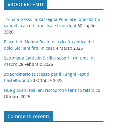
VIDEO RECENTI
e
g
Torna a Gesso la Rassegna Popolare Ibbisota tra
o
cannoli, carretti, musica e tradizioni
30 Luglio
r
2026
i
Biscotti di Nonna Rosina: la ricetta antica dei
e
dolci Siciliani fatti in casa
4 Marzo 2026
Settimana Santa in Sicilia: scopri i riti unici di
Assoro
28 Febbraio 2026
Straordinario successo per il Funghi Fest di
Castelbuono
30 Ottobre 2025
Due giovani siciliani riscoprono l’antico telaio
20
Ottobre 2025
Commenti recenti