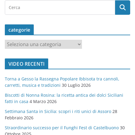
categorie
c
a
t
VIDEO RECENTI
e
g
Torna a Gesso la Rassegna Popolare Ibbisota tra cannoli,
o
carretti, musica e tradizioni
30 Luglio 2026
r
Biscotti di Nonna Rosina: la ricetta antica dei dolci Siciliani
i
fatti in casa
4 Marzo 2026
e
Settimana Santa in Sicilia: scopri i riti unici di Assoro
28
Febbraio 2026
Straordinario successo per il Funghi Fest di Castelbuono
30
Ottobre 2025