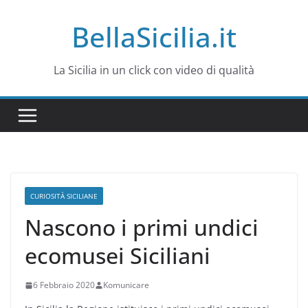
Salta
BellaSicilia.it
al
contenuto
La Sicilia in un click con video di qualità
CURIOSITÀ SICILIANE
Nascono i primi undici
ecomusei Siciliani
6 Febbraio 2020
Komunicare