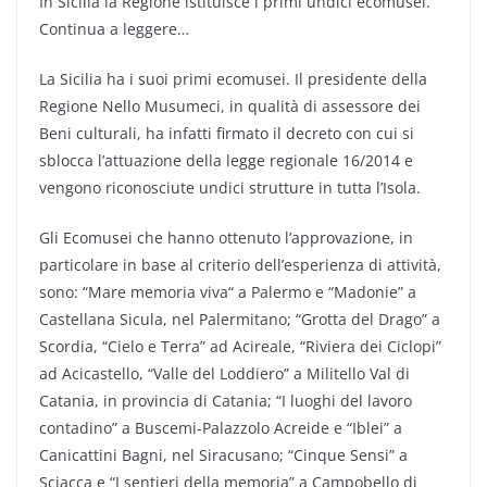
In Sicilia la Regione istituisce i primi undici ecomusei.
Continua a leggere…
La Sicilia ha i suoi primi ecomusei. Il presidente della
Regione Nello Musumeci, in qualità di assessore dei
Beni culturali, ha infatti firmato il decreto con cui si
sblocca l’attuazione della legge regionale 16/2014 e
vengono riconosciute undici strutture in tutta l’Isola.
Gli Ecomusei che hanno ottenuto l’approvazione, in
particolare in base al criterio dell’esperienza di attività,
sono: “Mare memoria viva“ a Palermo e “Madonie” a
Castellana Sicula, nel Palermitano; “Grotta del Drago” a
Scordia, “Cielo e Terra” ad Acireale, “Riviera dei Ciclopi”
ad Acicastello, “Valle del Loddiero” a Militello Val di
Catania, in provincia di Catania; “I luoghi del lavoro
contadino” a Buscemi-Palazzolo Acreide e “Iblei” a
Canicattini Bagni, nel Siracusano; “Cinque Sensi” a
Sciacca e “I sentieri della memoria” a Campobello di