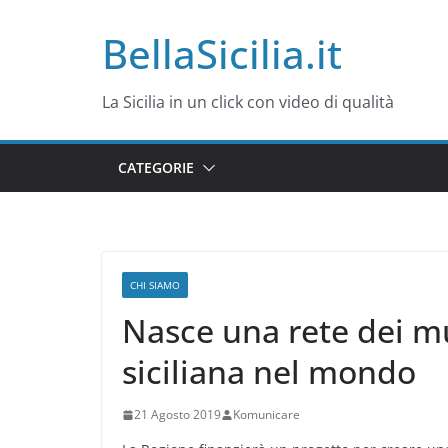
Salta
BellaSicilia.it
al
contenuto
La Sicilia in un click con video di qualità
CATEGORIE
CHI SIAMO
Nasce una rete dei m
siciliana nel mondo
21 Agosto 2019
Komunicare