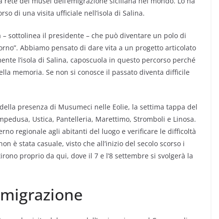
 rete dei musei dell’emigrazione siciliana nel mondo. Lo ha
 di una visita ufficiale nell’isola di Salina.
 – sottolinea il presidente – che può diventare un polo di
torno”. Abbiamo pensato di dare vita a un progetto articolato
mente l’isola di Salina, caposcuola in questo percorso perché
la memoria. Se non si conosce il passato diventa difficile
e della presenza di Musumeci nelle Eolie, la settima tappa del
ampedusa, Ustica, Pantelleria, Marettimo, Stromboli e Linosa.
no regionale agli abitanti del luogo e verificare le difficoltà
a non è stata casuale, visto che all’inizio del secolo scorso i
rtirono proprio da qui, dove il 7 e l’8 settembre si svolgerà la
’emigrazione