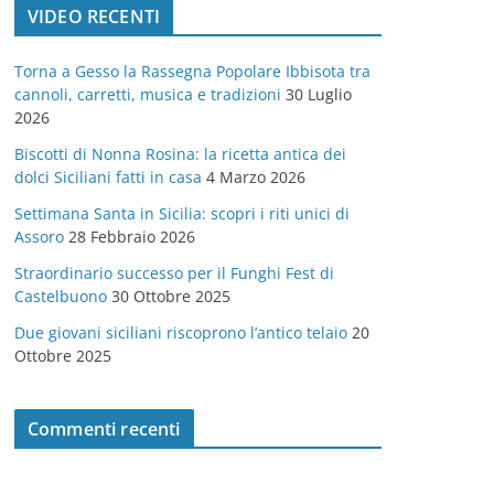
VIDEO RECENTI
e
g
Torna a Gesso la Rassegna Popolare Ibbisota tra
o
cannoli, carretti, musica e tradizioni
30 Luglio
r
2026
i
Biscotti di Nonna Rosina: la ricetta antica dei
e
dolci Siciliani fatti in casa
4 Marzo 2026
Settimana Santa in Sicilia: scopri i riti unici di
Assoro
28 Febbraio 2026
Straordinario successo per il Funghi Fest di
Castelbuono
30 Ottobre 2025
Due giovani siciliani riscoprono l’antico telaio
20
Ottobre 2025
Commenti recenti