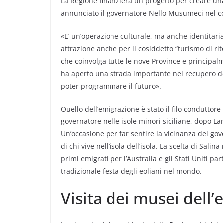
La Regione finanzierà un progetto per creare una
annunciato il governatore Nello Musumeci nel corso
«E’ un’operazione culturale, ma anche identitaria
attrazione anche per il cosiddetto “turismo di ri
che coinvolga tutte le nove Province e principal
ha aperto una strada importante nel recupero del
poter programmare il futuro».
Quello dell’emigrazione è stato il filo conduttor
governatore nelle isole minori siciliane, dopo L
Un’occasione per far sentire la vicinanza del gover
di chi vive nell’isola dell’isola. La scelta di Salin
primi emigrati per l’Australia e gli Stati Uniti pa
tradizionale festa degli eoliani nel mondo.
Visita dei musei dell