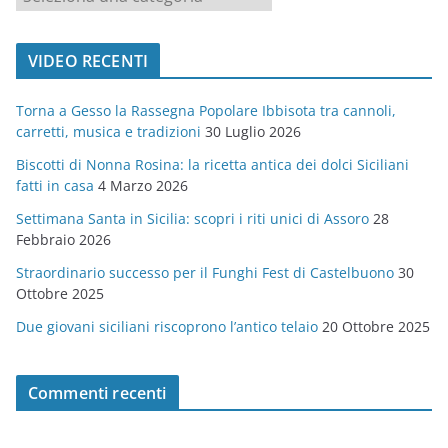
a
t
VIDEO RECENTI
e
g
Torna a Gesso la Rassegna Popolare Ibbisota tra cannoli,
o
carretti, musica e tradizioni
30 Luglio 2026
r
Biscotti di Nonna Rosina: la ricetta antica dei dolci Siciliani
i
fatti in casa
4 Marzo 2026
e
Settimana Santa in Sicilia: scopri i riti unici di Assoro
28
Febbraio 2026
Straordinario successo per il Funghi Fest di Castelbuono
30
Ottobre 2025
Due giovani siciliani riscoprono l’antico telaio
20 Ottobre 2025
Commenti recenti