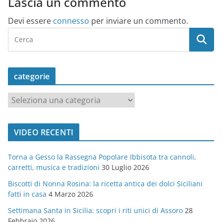
Lascia un commento
Devi essere
connesso
per inviare un commento.
categorie
c
a
t
VIDEO RECENTI
e
g
Torna a Gesso la Rassegna Popolare Ibbisota tra cannoli,
o
carretti, musica e tradizioni
30 Luglio 2026
r
Biscotti di Nonna Rosina: la ricetta antica dei dolci Siciliani
i
fatti in casa
4 Marzo 2026
e
Settimana Santa in Sicilia: scopri i riti unici di Assoro
28
Febbraio 2026