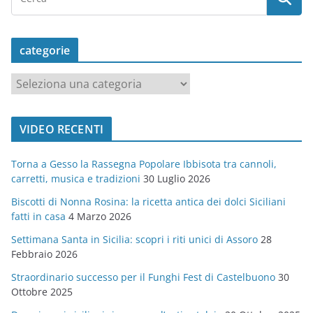
categorie
c
a
t
VIDEO RECENTI
e
g
Torna a Gesso la Rassegna Popolare Ibbisota tra cannoli,
o
carretti, musica e tradizioni
30 Luglio 2026
r
Biscotti di Nonna Rosina: la ricetta antica dei dolci Siciliani
i
fatti in casa
4 Marzo 2026
e
Settimana Santa in Sicilia: scopri i riti unici di Assoro
28
Febbraio 2026
Straordinario successo per il Funghi Fest di Castelbuono
30
Ottobre 2025