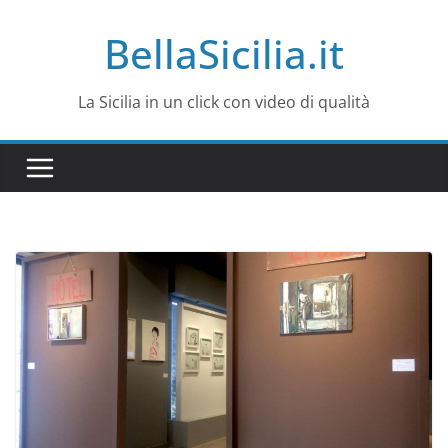
Salta
BellaSicilia.it
al
contenuto
La Sicilia in un click con video di qualità