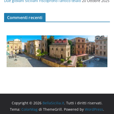
Due giovani siciliani riscoprono l’antico telaio
20 Ottobre 2025
Commenti recenti
Copyright © 2026
BellaSicilia.it
. Tutti i diritti riservati.
Tema:
ColorMag
di ThemeGrill. Powered by
WordPress
.