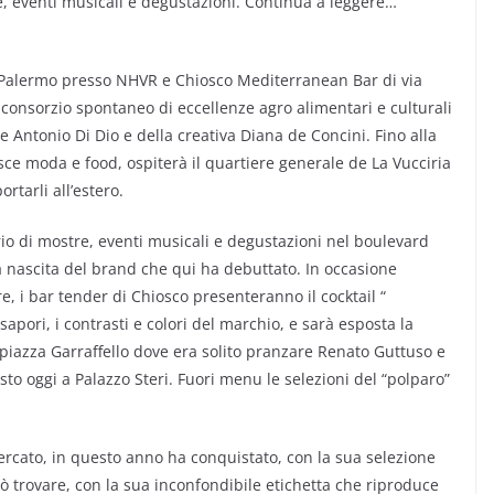
e, eventi musicali e degustazioni. Continua a leggere…
a Palermo presso NHVR e Chiosco Mediterranean Bar di via
, consorzio spontaneo di eccellenze agro alimentari e culturali
re Antonio Di Dio e della creativa Diana de Concini. Fino alla
nisce moda e food, ospiterà il quartiere generale de La Vucciria
rtarli all’estero.
io di mostre, eventi musicali e degustazioni nel boulevard
la nascita del brand che qui ha debuttato. In occasione
, i bar tender di Chiosco presenteranno il cocktail “
apori, i contrasti e colori del marchio, e sarà esposta la
 piazza Garraffello dove era solito pranzare Renato Guttuso e
to oggi a Palazzo Steri. Fuori menu le selezioni del “polparo”
ercato, in questo anno ha conquistato, con la sua selezione
può trovare, con la sua inconfondibile etichetta che riproduce