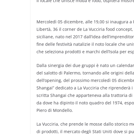
Il locale che unisce moda e food, ospiterà mostr
Mercoledì 05 dicembre, alle 19,00 si inaugura 
Libertà, 36 il corner de La Vucciria food concept
siciliane, nato nel 2017 dall’idea dell’imprendito
fine delle festività natalizie il noto locale che u
che seleziona prodotti e marchi dell’Isola per espo
Dalla sinergia dei due gruppi è nato un calendar
del salotto di Palermo, tornando alle origini del
dell’opening, del prossimo mercoledì 05 dicembre
Shangai” dedicato a La Vucciria che riprenderà i s
scritta Shangai che apparteneva alla trattoria di
da dove ha dipinto il noto quadro del 1974, espos
Piero di Mondello.
La Vucciria, che prende le mosse dallo storico m
di prodotti, il mercato degli Stati Uniti dove si 