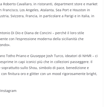
ista Roberto Cavallaro, in ristoranti, department store e market
 Francisco, Los Angeles, Atalanta, Sea Port e Houston in
ia, Svizzera, Francia, in particolare a Parigi e in Italia, in
onio Di Dio e Diana de Concini – perché il loro stile
mente con l’espressione moderna della sicilianità che
mondo».
neano Totho Priano e Giuseppe Josh Turco, ideatori di NHVR – ci
 esprime in capi iconici più che in collezioni passeggere. Il
 e soprattutto sullo Shou, simbolo di pace, benedizione e
t con finitura oro e glitter con un mood rigorosamente bright,
 Instagram