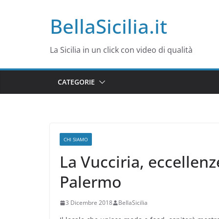
Salta
BellaSicilia.it
al
contenuto
La Sicilia in un click con video di qualità
CATEGORIE
CHI SIAMO
La Vucciria, eccellen
Palermo
3 Dicembre 2018
BellaSicilia