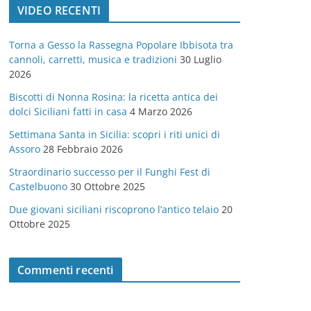
VIDEO RECENTI
e
g
Torna a Gesso la Rassegna Popolare Ibbisota tra
o
cannoli, carretti, musica e tradizioni
30 Luglio
r
2026
i
Biscotti di Nonna Rosina: la ricetta antica dei
e
dolci Siciliani fatti in casa
4 Marzo 2026
Settimana Santa in Sicilia: scopri i riti unici di
Assoro
28 Febbraio 2026
Straordinario successo per il Funghi Fest di
Castelbuono
30 Ottobre 2025
Due giovani siciliani riscoprono l’antico telaio
20
Ottobre 2025
Commenti recenti