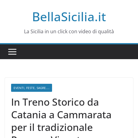
Salta
BellaSicilia.it
al
contenuto
La Sicilia in un click con video di qualità
EVENTI, FESTE, SAGRE....
In Treno Storico da
Catania a Cammarata
per il tradizionale