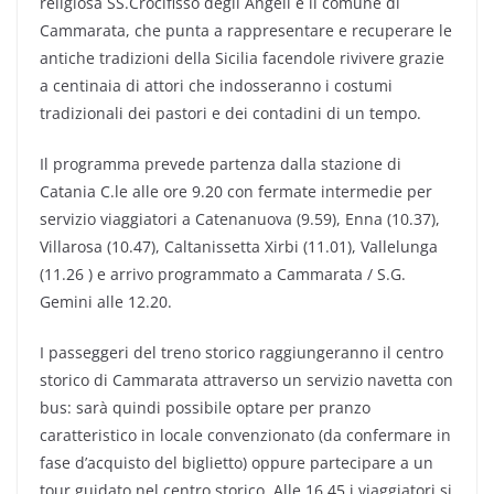
religiosa SS.Crocifisso degli Angeli e il comune di
Cammarata, che punta a rappresentare e recuperare le
antiche tradizioni della Sicilia facendole rivivere grazie
a centinaia di attori che indosseranno i costumi
tradizionali dei pastori e dei contadini di un tempo.
Il programma prevede partenza dalla stazione di
Catania C.le alle ore 9.20 con fermate intermedie per
servizio viaggiatori a Catenanuova (9.59), Enna (10.37),
Villarosa (10.47), Caltanissetta Xirbi (11.01), Vallelunga
(11.26 ) e arrivo programmato a Cammarata / S.G.
Gemini alle 12.20.
I passeggeri del treno storico raggiungeranno il centro
storico di Cammarata attraverso un servizio navetta con
bus: sarà quindi possibile optare per pranzo
caratteristico in locale convenzionato (da confermare in
fase d’acquisto del biglietto) oppure partecipare a un
tour guidato nel centro storico. Alle 16.45 i viaggiatori si