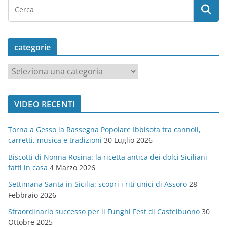
categorie
c
a
t
VIDEO RECENTI
e
g
Torna a Gesso la Rassegna Popolare Ibbisota tra cannoli,
o
carretti, musica e tradizioni
30 Luglio 2026
r
Biscotti di Nonna Rosina: la ricetta antica dei dolci Siciliani
i
fatti in casa
4 Marzo 2026
e
Settimana Santa in Sicilia: scopri i riti unici di Assoro
28
Febbraio 2026
Straordinario successo per il Funghi Fest di Castelbuono
30
Ottobre 2025