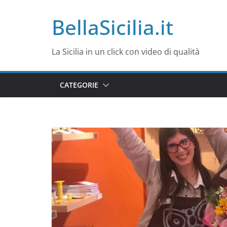
Salta
BellaSicilia.it
al
contenuto
La Sicilia in un click con video di qualità
CATEGORIE