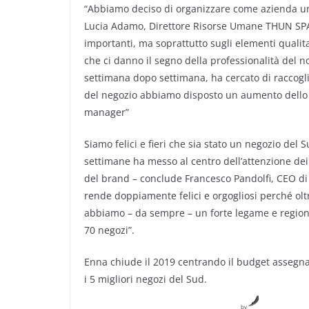
“Abbiamo deciso di organizzare come azienda un 
Lucia Adamo, Direttore Risorse Umane THUN SPA – 
importanti, ma soprattutto sugli elementi qualitativ
che ci danno il segno della professionalità del n
settimana dopo settimana, ha cercato di raccoglie
del negozio abbiamo disposto un aumento dello s
manager”
Siamo felici e fieri che sia stato un negozio de
settimane ha messo al centro dell’attenzione dei d
del brand – conclude Francesco Pandolfi, CEO di 
rende doppiamente felici e orgogliosi perché oltr
abbiamo – da sempre – un forte legame e regione
70 negozi”.
Enna chiude il 2019 centrando il budget assegnato
i 5 migliori negozi del Sud.
by