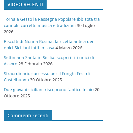
VIDEO RECENTI
e
g
Torna a Gesso la Rassegna Popolare Ibbisota tra
o
cannoli, carretti, musica e tradizioni
30 Luglio
r
2026
i
Biscotti di Nonna Rosina: la ricetta antica dei
e
dolci Siciliani fatti in casa
4 Marzo 2026
Settimana Santa in Sicilia: scopri i riti unici di
Assoro
28 Febbraio 2026
Straordinario successo per il Funghi Fest di
Castelbuono
30 Ottobre 2025
Due giovani siciliani riscoprono l’antico telaio
20
Ottobre 2025
Commenti recenti