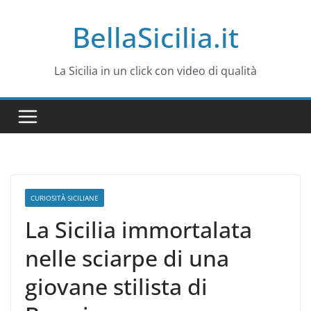
Salta
BellaSicilia.it
al
contenuto
La Sicilia in un click con video di qualità
CURIOSITÀ SICILIANE
La Sicilia immortalata
nelle sciarpe di una
giovane stilista di