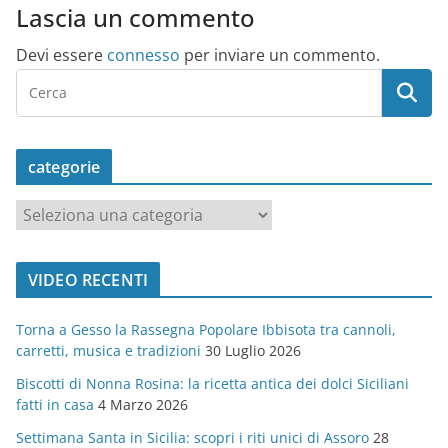
Lascia un commento
Devi essere
connesso
per inviare un commento.
categorie
c
a
t
VIDEO RECENTI
e
g
Torna a Gesso la Rassegna Popolare Ibbisota tra cannoli,
o
carretti, musica e tradizioni
30 Luglio 2026
r
Biscotti di Nonna Rosina: la ricetta antica dei dolci Siciliani
i
fatti in casa
4 Marzo 2026
e
Settimana Santa in Sicilia: scopri i riti unici di Assoro
28