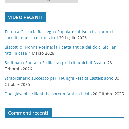
a
t
VIDEO RECENTI
e
g
Torna a Gesso la Rassegna Popolare Ibbisota tra cannoli,
o
carretti, musica e tradizioni
30 Luglio 2026
r
Biscotti di Nonna Rosina: la ricetta antica dei dolci Siciliani
i
fatti in casa
4 Marzo 2026
e
Settimana Santa in Sicilia: scopri i riti unici di Assoro
28
Febbraio 2026
Straordinario successo per il Funghi Fest di Castelbuono
30
Ottobre 2025
Due giovani siciliani riscoprono l’antico telaio
20 Ottobre 2025
Commenti recenti