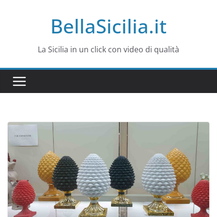
Salta
BellaSicilia.it
al
contenuto
La Sicilia in un click con video di qualità