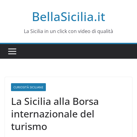
Salta
BellaSicilia.it
al
contenuto
La Sicilia in un click con video di qualità
CURIOSITÀ SICILIANE
La Sicilia alla Borsa
internazionale del
turismo