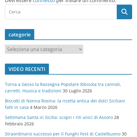
Devi essere
connesso
per inviare un commento.
categorie
c
a
t
VIDEO RECENTI
e
g
Torna a Gesso la Rassegna Popolare Ibbisota tra cannoli,
o
carretti, musica e tradizioni
30 Luglio 2026
r
Biscotti di Nonna Rosina: la ricetta antica dei dolci Siciliani
i
fatti in casa
4 Marzo 2026
e
Settimana Santa in Sicilia: scopri i riti unici di Assoro
28
Febbraio 2026
Straordinario successo per il Funghi Fest di Castelbuono
30