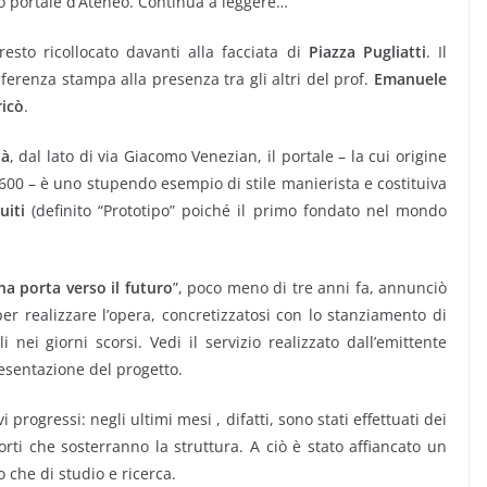
ico portale d’Ateneo. Continua a leggere…
esto ricollocato davanti alla facciata di
Piazza Pugliatti
. Il
ferenza stampa alla presenza tra gli altri del prof.
Emanuele
ricò
.
tà
, dal lato di via Giacomo Venezian, il portale – la cui origine
 1600 – è uno stupendo esempio di stile manierista e costituiva
uiti
(definito “Prototipo” poiché il primo fondato nel mondo
na porta verso il futuro
”, poco meno di tre anni fa, annunciò
r realizzare l’opera, concretizzatosi con lo stanziamento di
 nei giorni scorsi. Vedi il servizio realizzato dall’emittente
esentazione del progetto.
 progressi: negli ultimi mesi , difatti, sono stati effettuati dei
orti che sosterranno la struttura. A ciò è stato affiancato un
o che di studio e ricerca.