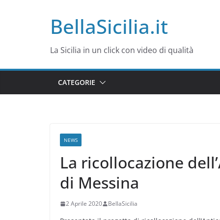
Salta
BellaSicilia.it
al
contenuto
La Sicilia in un click con video di qualità
CATEGORIE
NEWS
La ricollocazione dell
di Messina
2 Aprile 2020
BellaSicilia