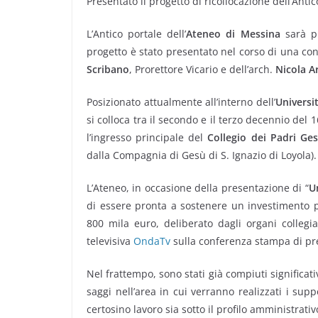
Presentato il progetto di ricollocazione dell’Ant
L’Antico portale dell’
Ateneo di Messina
sarà pr
progetto è stato presentato nel corso di una con
Scribano
, Prorettore Vicario e dell’arch.
Nicola A
Posizionato attualmente all’interno dell’
Universi
si colloca tra il secondo e il terzo decennio del
l’ingresso principale del
Collegio dei Padri Ges
dalla Compagnia di Gesù di S. Ignazio di Loyola).
L’Ateneo, in occasione della presentazione di “
U
di essere pronta a sostenere un investimento pe
800 mila euro, deliberato dagli organi collegiali
televisiva
OndaTv
sulla conferenza stampa di pr
Nel frattempo, sono stati già compiuti significativi
saggi nell’area in cui verranno realizzati i supp
certosino lavoro sia sotto il profilo amministrativ