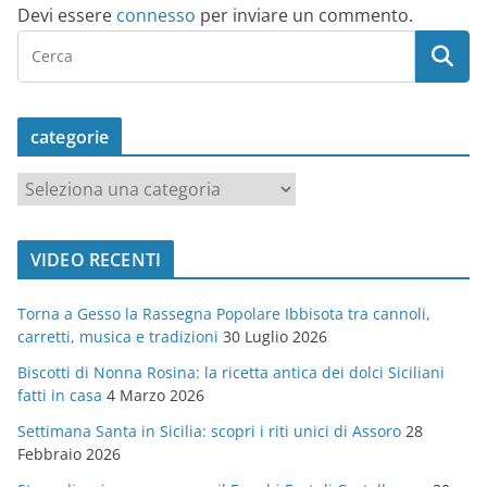
Devi essere
connesso
per inviare un commento.
categorie
c
a
t
VIDEO RECENTI
e
g
Torna a Gesso la Rassegna Popolare Ibbisota tra cannoli,
o
carretti, musica e tradizioni
30 Luglio 2026
r
Biscotti di Nonna Rosina: la ricetta antica dei dolci Siciliani
i
fatti in casa
4 Marzo 2026
e
Settimana Santa in Sicilia: scopri i riti unici di Assoro
28
Febbraio 2026