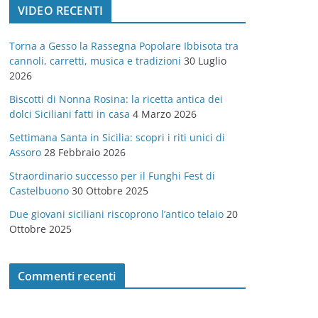
VIDEO RECENTI
e
g
Torna a Gesso la Rassegna Popolare Ibbisota tra
o
cannoli, carretti, musica e tradizioni
30 Luglio
r
2026
i
Biscotti di Nonna Rosina: la ricetta antica dei
e
dolci Siciliani fatti in casa
4 Marzo 2026
Settimana Santa in Sicilia: scopri i riti unici di
Assoro
28 Febbraio 2026
Straordinario successo per il Funghi Fest di
Castelbuono
30 Ottobre 2025
Due giovani siciliani riscoprono l’antico telaio
20
Ottobre 2025
Commenti recenti