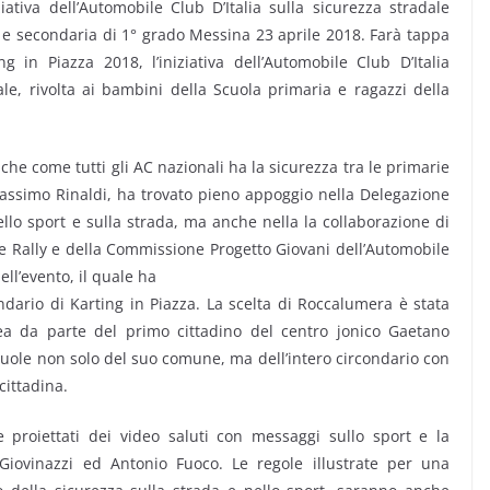
ziativa dell’Automobile Club D’Italia sulla sicurezza stradale
 e secondaria di 1° grado Messina 23 aprile 2018. Farà tappa
in Piazza 2018, l’iniziativa dell’Automobile Club D’Italia
le, rivolta ai bambini della Scuola primaria e ragazzi della
he come tutti gli AC nazionali ha la sicurezza tra le primarie
 Massimo Rinaldi, ha trovato pieno appoggio nella Delegazione
ello sport e sulla strada, ma anche nella la collaborazione di
e Rally e della Commissione Progetto Giovani dell’Automobile
dell’evento, il quale ha
endario di Karting in Piazza. La scelta di Roccalumera è stata
dea da parte del primo cittadino del centro jonico Gaetano
scuole non solo del suo comune, ma dell’intero circondario con
cittadina.
proiettati dei video saluti con messaggi sullo sport e la
 Giovinazzi ed Antonio Fuoco. Le regole illustrate per una