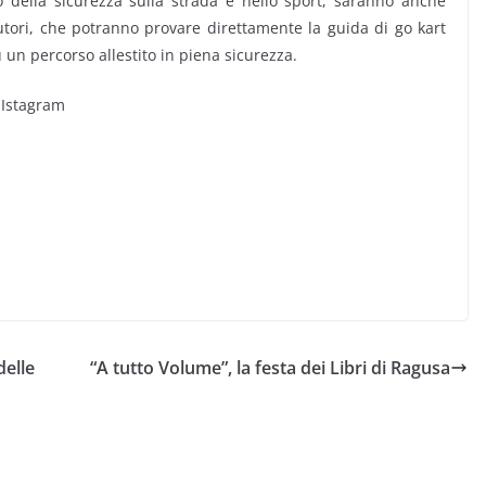
della sicurezza sulla strada e nello sport, saranno anche
cutori, che potranno provare direttamente la guida di go kart
su un percorso allestito in piena sicurezza.
 Istagram
delle
“A tutto Volume”, la festa dei Libri di Ragusa