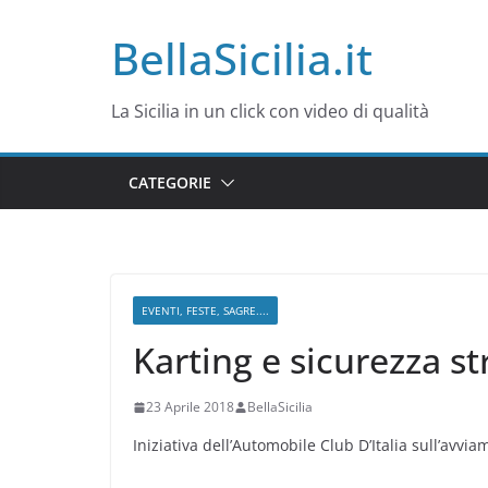
Salta
BellaSicilia.it
al
contenuto
La Sicilia in un click con video di qualità
CATEGORIE
EVENTI, FESTE, SAGRE....
Karting e sicurezza s
23 Aprile 2018
BellaSicilia
Iniziativa dell’Automobile Club D’Italia sull’avv