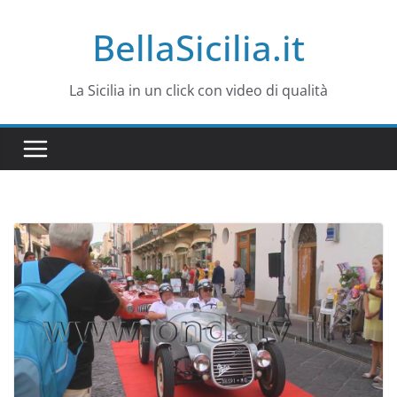
Salta
BellaSicilia.it
al
contenuto
La Sicilia in un click con video di qualità