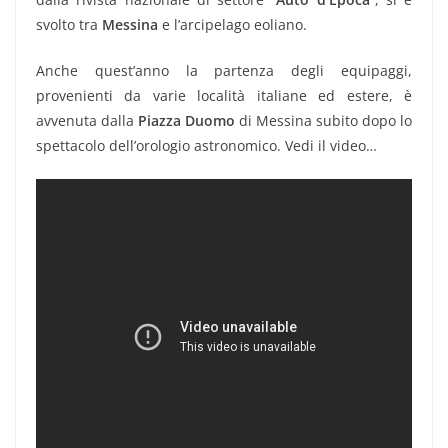
svolto tra
Messina
e l’arcipelago eoliano.
Anche quest’anno la partenza degli equipaggi,
provenienti da varie località italiane ed estere, è
avvenuta dalla
Piazza Duomo
di Messina subito dopo lo
spettacolo dell’orologio astronomico. Vedi il video…