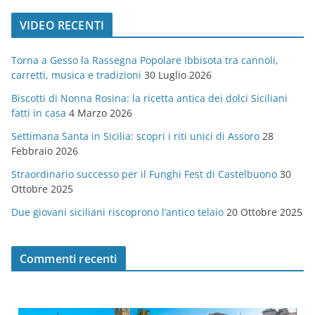
t
VIDEO RECENTI
e
g
Torna a Gesso la Rassegna Popolare Ibbisota tra cannoli,
o
carretti, musica e tradizioni
30 Luglio 2026
r
Biscotti di Nonna Rosina: la ricetta antica dei dolci Siciliani
i
fatti in casa
4 Marzo 2026
e
Settimana Santa in Sicilia: scopri i riti unici di Assoro
28
Febbraio 2026
Straordinario successo per il Funghi Fest di Castelbuono
30
Ottobre 2025
Due giovani siciliani riscoprono l’antico telaio
20 Ottobre 2025
Commenti recenti