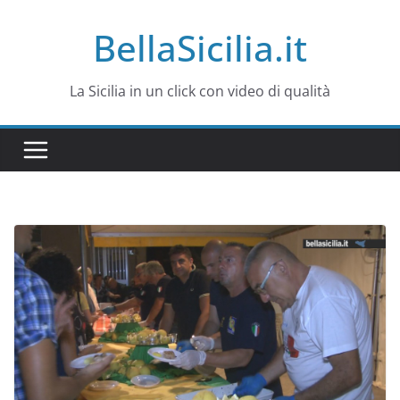
Salta
BellaSicilia.it
al
contenuto
La Sicilia in un click con video di qualità