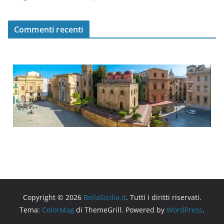
Commenti recenti
Copyright © 2026
BellaSicilia.it
. Tutti i diritti riservati.
Tema:
ColorMag
di ThemeGrill. Powered by
WordPress
.