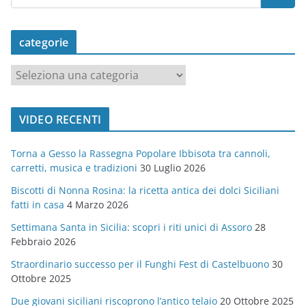
categorie
c
a
t
VIDEO RECENTI
e
g
Torna a Gesso la Rassegna Popolare Ibbisota tra cannoli,
o
carretti, musica e tradizioni
30 Luglio 2026
r
Biscotti di Nonna Rosina: la ricetta antica dei dolci Siciliani
i
fatti in casa
4 Marzo 2026
e
Settimana Santa in Sicilia: scopri i riti unici di Assoro
28
Febbraio 2026
Straordinario successo per il Funghi Fest di Castelbuono
30
Ottobre 2025
Due giovani siciliani riscoprono l’antico telaio
20 Ottobre 2025