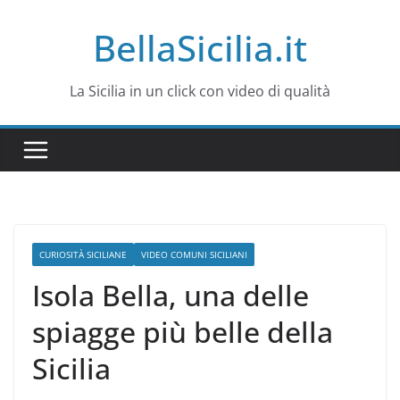
Salta
BellaSicilia.it
al
contenuto
La Sicilia in un click con video di qualità
CURIOSITÀ SICILIANE
VIDEO COMUNI SICILIANI
Isola Bella, una delle
spiagge più belle della
Sicilia