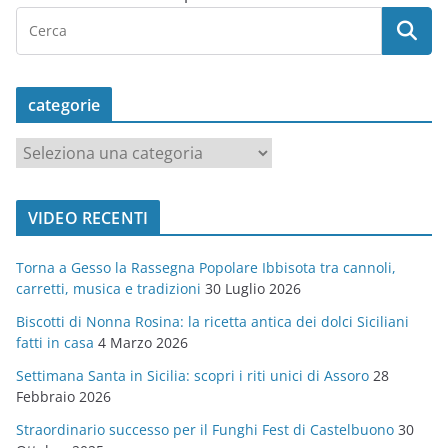
categorie
c
a
t
VIDEO RECENTI
e
g
Torna a Gesso la Rassegna Popolare Ibbisota tra cannoli,
o
carretti, musica e tradizioni
30 Luglio 2026
r
Biscotti di Nonna Rosina: la ricetta antica dei dolci Siciliani
i
fatti in casa
4 Marzo 2026
e
Settimana Santa in Sicilia: scopri i riti unici di Assoro
28
Febbraio 2026
Straordinario successo per il Funghi Fest di Castelbuono
30