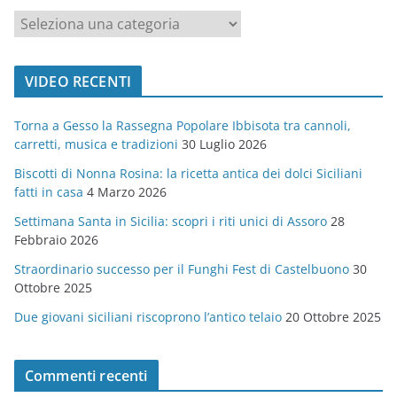
c
a
t
VIDEO RECENTI
e
g
Torna a Gesso la Rassegna Popolare Ibbisota tra cannoli,
o
carretti, musica e tradizioni
30 Luglio 2026
r
Biscotti di Nonna Rosina: la ricetta antica dei dolci Siciliani
i
fatti in casa
4 Marzo 2026
e
Settimana Santa in Sicilia: scopri i riti unici di Assoro
28
Febbraio 2026
Straordinario successo per il Funghi Fest di Castelbuono
30
Ottobre 2025
Due giovani siciliani riscoprono l’antico telaio
20 Ottobre 2025
Commenti recenti