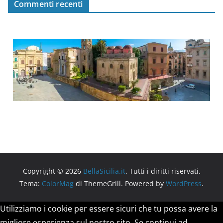
Commenti recenti
Copyright © 2026
BellaSicilia.it
. Tutti i diritti riservati.
Tema:
ColorMag
di ThemeGrill. Powered by
WordPress
.
Utilizziamo i cookie per essere sicuri che tu possa avere la
migliore esperienza sul nostro sito. Se continui ad