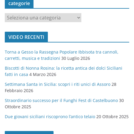
categorie
c
a
t
VIDEO RECENTI
e
g
Torna a Gesso la Rassegna Popolare Ibbisota tra cannoli,
o
carretti, musica e tradizioni
30 Luglio 2026
r
Biscotti di Nonna Rosina: la ricetta antica dei dolci Siciliani
i
fatti in casa
4 Marzo 2026
e
Settimana Santa in Sicilia: scopri i riti unici di Assoro
28
Febbraio 2026
Straordinario successo per il Funghi Fest di Castelbuono
30
Ottobre 2025
Due giovani siciliani riscoprono l’antico telaio
20 Ottobre 2025