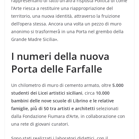
rappresentano di fatto un’altra risposta Politica di come
l’Arte riesca a restituire una riappropriazione del
territorio, una nuova identità, attraverso la fruizione
dell’opera stessa. Ancora una volta un pezzo di muro
anonimo si trasformerà̀ in una Porta nel grembo della
Grande Madre Sicilia».
I numeri della nuova
Porta delle Farfalle
Un chilometro di muro di cemento armato, oltre
5.000
studenti dei Licei artistici siciliani
, circa
10.000
bambini delle nove scuole di Librino e le relative
famiglie, più̀ di 50 tra artisti
e architetti
selezionati
dalla Fondazione Fiumara d’Arte, in collaborazione con
una rete di giovani curatori.
Sono stati realizzati i laboratori didattici, con il