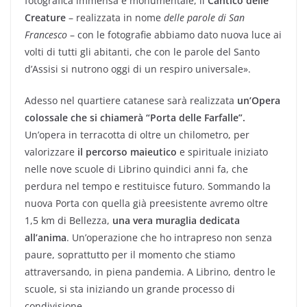
fotografica immensa e monumentale, il
Cantico delle
Creature
– realizzata in nome
delle parole di San
Francesco
– con le fotografie abbiamo dato nuova luce ai
volti di tutti gli abitanti, che con le parole del Santo
d’Assisi si nutrono oggi di un respiro universale».
Adesso nel quartiere catanese sarà realizzata
un’Opera
colossale che si chiamerà “Porta delle Farfalle”.
Un’opera in terracotta di oltre un chilometro, per
valorizzare
il percorso maieutico
e spirituale iniziato
nelle nove scuole di Librino quindici anni fa, che
perdura nel tempo e restituisce futuro. Sommando la
nuova Porta con quella già preesistente avremo oltre
1,5 km di Bellezza,
una vera muraglia dedicata
all’anima
. Un’operazione che ho intrapreso non senza
paure, soprattutto per il momento che stiamo
attraversando, in piena pandemia. A Librino, dentro le
scuole, si sta iniziando un grande processo di
condivisione.