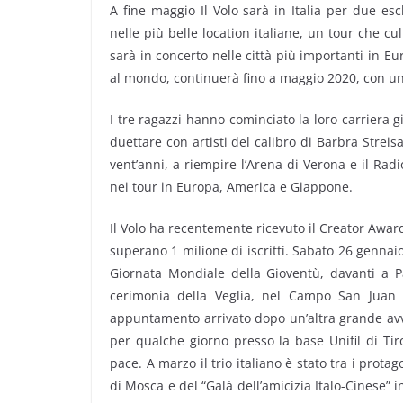
A fine maggio Il Volo sarà in Italia per due escl
nelle più belle location italiane, un tour che c
sarà in concerto nelle città più importanti in Eu
al mondo, continuerà fino a maggio 2020, con un 
I tre ragazzi hanno cominciato la loro carriera g
duettare con artisti del calibro di Barbra Streis
vent’anni, a riempire l’Arena di Verona e il Rad
nei tour in Europa, America e Giappone.
Il Volo ha recentemente ricevuto il Creator Awar
superano 1 milione di iscritti. Sabato 26 gennaio
Giornata Mondiale della Gioventù, davanti a P
cerimonia della Veglia, nel Campo San Juan 
appuntamento arrivato dopo un’altra grande avv
per qualche giorno presso la base Unifil di Tir
pace. A marzo il trio italiano è stato tra i prot
di Mosca e del “Galà dell’amicizia Italo-Cinese” 