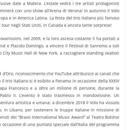
usive date a Matera. L’estate vedrà i tre artisti protagonisti
ulminerà con uno show all’Arena di Verona! In autunno Il Volo
ropa e in America Latina. La festa del trio italiano più famoso
tour negli Stati Uniti, in Canada e ancora tante sorprese!
iovanissimi, nel 2009, e la loro ascesa costante li ha portati a
and e Placido Domingo, a vincere il Festival di Sanremo a soli
io City Music Hall di New York, a raccogliere standing ovation
d d’Oro, riconoscimento che YouTube attribuisce ai canali che
 il trio italiano si è esibito a Panama in occasione della XXXIV
apa Francesco e a oltre un milione di persone, durante la
Pablo II. L’evento è stato trasmesso in mondovisione. Un
entura artistica e umana: a dicembre 2018 Il Volo ha vissuto
o, in Libano, per sostenere le truppe italiane in missione di
agonisti dei “Bravo International Music Award” al Teatro Bolshoi
in occasione di una puntata speciale dall’Italia del programma