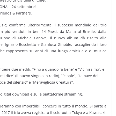
teatro La Civitella di Chieti.
ONA il 24 settembre!
 Friends & Partners.
ic) conferma ulteriormente il successo mondiale del trio
 più venduti in ben 14 Paesi, da Malta al Brasile, dalla
duzione di Michele Canova, il nuovo album dà risalto alla
ne, Ignazio Boschetto e Gianluca Ginoble, raccogliendo i loro
 che rappresenta 10 anni di una lunga amicizia e di musica
tiene due inediti, “Fino a quando fa bene” e “Vicinissimo”, e
mi dice” (il nuovo singolo in radio), “People”, “La nave del
voce del silenzio” e “Meravigliosa Creatura”.
n digital download e sulle piattaforme streaming.
ueranno con imperdibili concerti in tutto il mondo. Si parte a
2017 il trio aveva registrato il sold out a Tokyo e a Kawasaki.