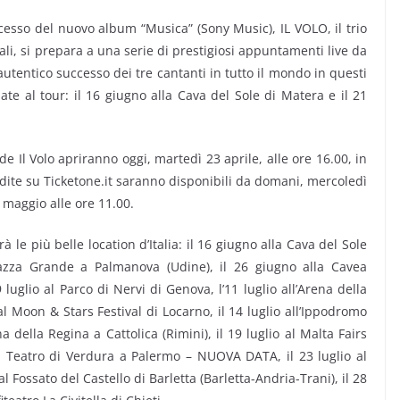
ccesso del nuovo album “Musica” (Sony Music), IL VOLO, il trio
ali, si prepara a una serie di prestigiosi appuntamenti live da
tentico successo dei tre cantanti in tutto il mondo in questi
te al tour: il 16 giugno alla Cava del Sole di Matera e il 21
e de Il Volo apriranno oggi, martedì 23 aprile, alle ore 16.00, in
ndite su Ticketone.it saranno disponibili da domani, mercoledì
2 maggio alle ore 11.00.
à le più belle location d’Italia: il 16 giugno alla Cava del Sole
zza Grande a Palmanova (Udine), il 26 giugno alla Cavea
luglio al Parco di Nervi di Genova, l’11 luglio all’Arena della
 al Moon & Stars Festival di Locarno, il 14 luglio all’Ippodromo
a della Regina a Cattolica (Rimini), il 19 luglio al Malta Fairs
al Teatro di Verdura a Palermo – NUOVA DATA, il 23 luglio al
l Fossato del Castello di Barletta (Barletta-Andria-Trani), il 28