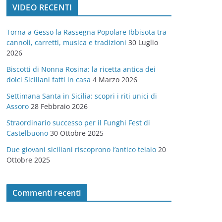
VIDEO RECENTI
e
g
Torna a Gesso la Rassegna Popolare Ibbisota tra
o
cannoli, carretti, musica e tradizioni
30 Luglio
r
2026
i
Biscotti di Nonna Rosina: la ricetta antica dei
e
dolci Siciliani fatti in casa
4 Marzo 2026
Settimana Santa in Sicilia: scopri i riti unici di
Assoro
28 Febbraio 2026
Straordinario successo per il Funghi Fest di
Castelbuono
30 Ottobre 2025
Due giovani siciliani riscoprono l’antico telaio
20
Ottobre 2025
Commenti recenti