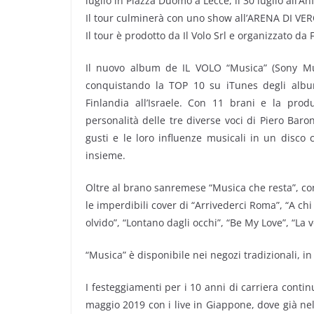
luglio in Piazza Duomo a Lecce, il 30 luglio all’Anfi
Il tour culminerà con uno show all’ARENA DI VER
Il tour è prodotto da Il Volo Srl e organizzato da
Il nuovo album de IL VOLO “Musica” (Sony Mus
conquistando la TOP 10 su iTunes degli album
Finlandia all’Israele. Con 11 brani e la pro
personalità delle tre diverse voci di Piero Baro
gusti e le loro influenze musicali in un disco
insieme.
Oltre al brano sanremese “Musica che resta”, con
le imperdibili cover di “Arrivederci Roma”, “A chi 
olvido”, “Lontano dagli occhi”, “Be My Love”, “La 
“Musica” è disponibile nei negozi tradizionali, i
I festeggiamenti per i 10 anni di carriera contin
maggio 2019 con i live in Giappone, dove già nel 