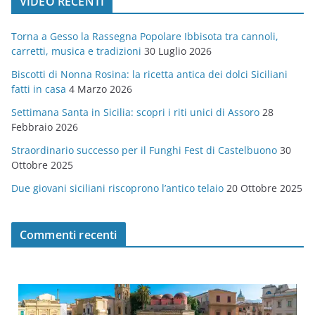
VIDEO RECENTI
e
g
Torna a Gesso la Rassegna Popolare Ibbisota tra cannoli,
o
carretti, musica e tradizioni
30 Luglio 2026
r
Biscotti di Nonna Rosina: la ricetta antica dei dolci Siciliani
i
fatti in casa
4 Marzo 2026
e
Settimana Santa in Sicilia: scopri i riti unici di Assoro
28
Febbraio 2026
Straordinario successo per il Funghi Fest di Castelbuono
30
Ottobre 2025
Due giovani siciliani riscoprono l’antico telaio
20 Ottobre 2025
Commenti recenti