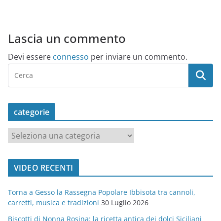
Lascia un commento
Devi essere
connesso
per inviare un commento.
categorie
c
a
t
VIDEO RECENTI
e
g
Torna a Gesso la Rassegna Popolare Ibbisota tra cannoli,
o
carretti, musica e tradizioni
30 Luglio 2026
r
Biscotti di Nonna Rosina: la ricetta antica dei dolci Siciliani
i