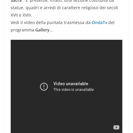
Sacra
“. E’ presente, infatti, una sezione costituita da
statue, quadri e arredi di carattere religioso dei secoli
XVII e XVIII.
Vedi il video della puntata trasmessa da
OndaTv
del
programma
Gallery
…