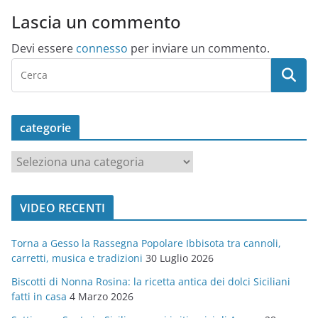
Lascia un commento
Devi essere
connesso
per inviare un commento.
categorie
c
a
t
VIDEO RECENTI
e
g
Torna a Gesso la Rassegna Popolare Ibbisota tra cannoli,
o
carretti, musica e tradizioni
30 Luglio 2026
r
Biscotti di Nonna Rosina: la ricetta antica dei dolci Siciliani
i
fatti in casa
4 Marzo 2026
e