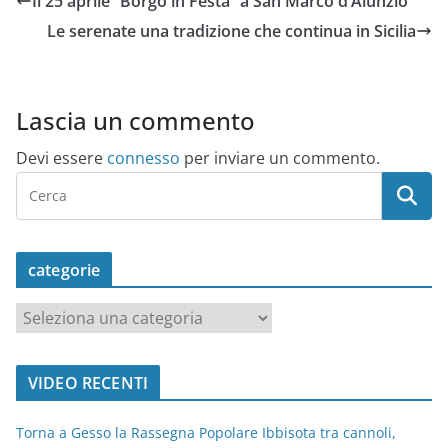
Il 25 aprile “Borgo in Festa” a San Marco d’Alunzio
Le serenate una tradizione che continua in Sicilia
Lascia un commento
Devi essere
connesso
per inviare un commento.
categorie
c
a
t
VIDEO RECENTI
e
g
Torna a Gesso la Rassegna Popolare Ibbisota tra cannoli,
o