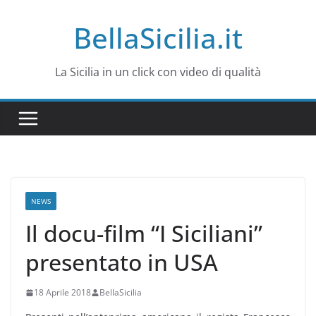
Salta
BellaSicilia.it
al
contenuto
La Sicilia in un click con video di qualità
NEWS
Il docu-film “I Siciliani”
presentato in USA
18 Aprile 2018
BellaSicilia