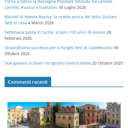
Torna a Gesso la Rassegna Popolare Ibbisota tra cannoli,
o
carretti, musica e tradizioni
30 Luglio 2026
r
Biscotti di Nonna Rosina: la ricetta antica dei dolci Siciliani
i
fatti in casa
4 Marzo 2026
e
Settimana Santa in Sicilia: scopri i riti unici di Assoro
28
Febbraio 2026
Straordinario successo per il Funghi Fest di Castelbuono
30
Ottobre 2025
Due giovani siciliani riscoprono l’antico telaio
20 Ottobre 2025
Commenti recenti