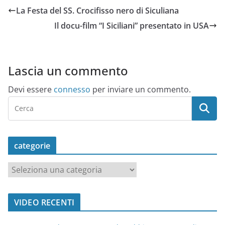
La Festa del SS. Crocifisso nero di Siculiana
Il docu-film “I Siciliani” presentato in USA
Lascia un commento
Devi essere
connesso
per inviare un commento.
categorie
c
a
t
VIDEO RECENTI
e
g