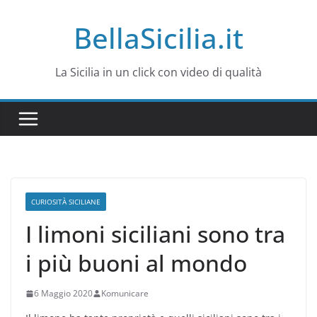
Salta
BellaSicilia.it
al
contenuto
La Sicilia in un click con video di qualità
CURIOSITÀ SICILIANE
I limoni siciliani sono tra
i più buoni al mondo
6 Maggio 2020
Komunicare