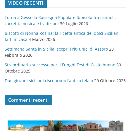
VIDEO RECENTI
e
g
Torna a Gesso la Rassegna Popolare Ibbisota tra cannoli,
o
carretti, musica e tradizioni
30 Luglio 2026
r
Biscotti di Nonna Rosina: la ricetta antica dei dolci Siciliani
i
fatti in casa
4 Marzo 2026
e
Settimana Santa in Sicilia: scopri i riti unici di Assoro
28
Febbraio 2026
Straordinario successo per il Funghi Fest di Castelbuono
30
Ottobre 2025
Due giovani siciliani riscoprono l’antico telaio
20 Ottobre 2025
Commenti recenti