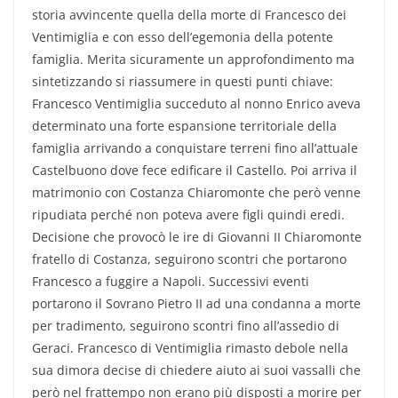
storia avvincente quella della morte di Francesco dei
Ventimiglia e con esso dell’egemonia della potente
famiglia. Merita sicuramente un approfondimento ma
sintetizzando si riassumere in questi punti chiave:
Francesco Ventimiglia succeduto al nonno Enrico aveva
determinato una forte espansione territoriale della
famiglia arrivando a conquistare terreni fino all’attuale
Castelbuono dove fece edificare il Castello. Poi arriva il
matrimonio con Costanza Chiaromonte che però venne
ripudiata perché non poteva avere figli quindi eredi.
Decisione che provocò le ire di Giovanni II Chiaromonte
fratello di Costanza, seguirono scontri che portarono
Francesco a fuggire a Napoli. Successivi eventi
portarono il Sovrano Pietro II ad una condanna a morte
per tradimento, seguirono scontri fino all’assedio di
Geraci. Francesco di Ventimiglia rimasto debole nella
sua dimora decise di chiedere aiuto ai suoi vassalli che
però nel frattempo non erano più disposti a morire per