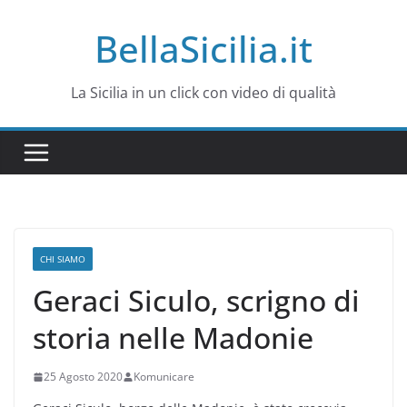
Salta
BellaSicilia.it
al
contenuto
La Sicilia in un click con video di qualità
CHI SIAMO
Geraci Siculo, scrigno di
storia nelle Madonie
25 Agosto 2020
Komunicare