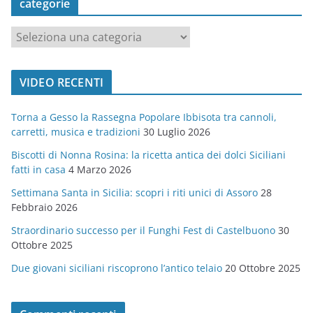
categorie
c
a
t
VIDEO RECENTI
e
g
Torna a Gesso la Rassegna Popolare Ibbisota tra cannoli,
o
carretti, musica e tradizioni
30 Luglio 2026
r
Biscotti di Nonna Rosina: la ricetta antica dei dolci Siciliani
i
fatti in casa
4 Marzo 2026
e
Settimana Santa in Sicilia: scopri i riti unici di Assoro
28
Febbraio 2026
Straordinario successo per il Funghi Fest di Castelbuono
30
Ottobre 2025
Due giovani siciliani riscoprono l’antico telaio
20 Ottobre 2025