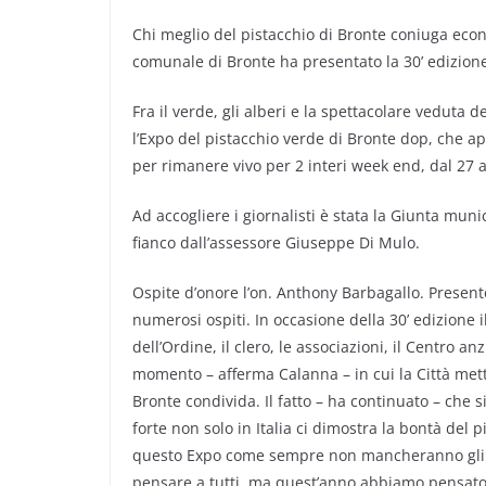
Chi meglio del pistacchio di Bronte coniuga eco
comunale di Bronte ha presentato la 30’ edizione
Fra il verde, gli alberi e la spettacolare veduta d
l’Expo del pistacchio verde di Bronte dop, che apri
per rimanere vivo per 2 interi week end, dal 27 a
Ad accogliere i giornalisti è stata la Giunta mun
fianco dall’assessore Giuseppe Di Mulo.
Ospite d’onore l’on. Anthony Barbagallo. Present
numerosi ospiti. In occasione della 30’ edizione i
dell’Ordine, il clero, le associazioni, il Centro a
momento – afferma Calanna – in cui la Città mette
Bronte condivida. Il fatto – ha continuato – che 
forte non solo in Italia ci dimostra la bontà del 
questo Expo come sempre non mancheranno gli 
pensare a tutti, ma quest’anno abbiamo pensato al