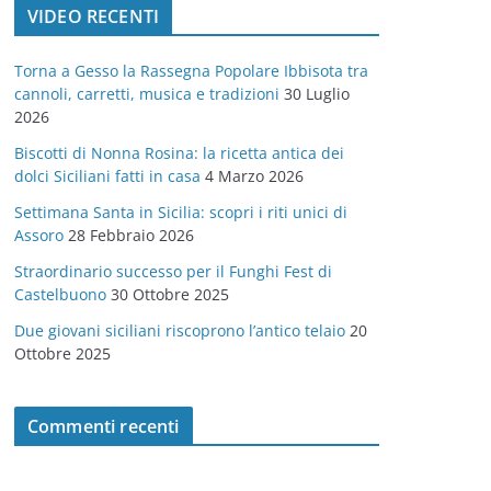
VIDEO RECENTI
e
g
Torna a Gesso la Rassegna Popolare Ibbisota tra
o
cannoli, carretti, musica e tradizioni
30 Luglio
r
2026
i
Biscotti di Nonna Rosina: la ricetta antica dei
e
dolci Siciliani fatti in casa
4 Marzo 2026
Settimana Santa in Sicilia: scopri i riti unici di
Assoro
28 Febbraio 2026
Straordinario successo per il Funghi Fest di
Castelbuono
30 Ottobre 2025
Due giovani siciliani riscoprono l’antico telaio
20
Ottobre 2025
Commenti recenti