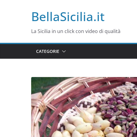
Salta
BellaSicilia.it
al
contenuto
La Sicilia in un click con video di qualità
CATEGORIE