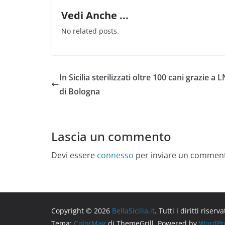
Vedi Anche ...
No related posts.
In Sicilia sterilizzati oltre 100 cani grazie a
di Bologna
Lascia un commento
Devi essere
connesso
per inviare un commen
Copyright © 2026
BellaSicilia.it
. Tutti i diritti riserva
Tema:
ColorMag
di ThemeGrill. Powered by
WordPr