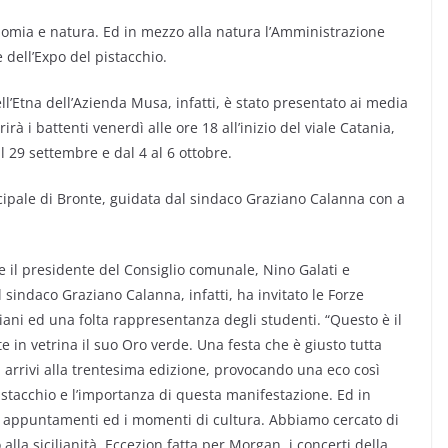
nomia e natura. Ed in mezzo alla natura l’Amministrazione
 dell’Expo del pistacchio.
ell’Etna dell’Azienda Musa, infatti, è stato presentato ai media
rà i battenti venerdì alle ore 18 all’inizio del viale Catania,
l 29 settembre e dal 4 al 6 ottobre.
icipale di Bronte, guidata dal sindaco Graziano Calanna con a
e il presidente del Consiglio comunale, Nino Galati e
l sindaco Graziano Calanna, infatti, ha invitato le Forze
nziani ed una folta rappresentanza degli studenti. “Questo è il
 in vetrina il suo Oro verde. Una festa che è giusto tutta
si arrivi alla trentesima edizione, provocando una eco così
pistacchio e l’importanza di questa manifestazione. Ed in
appuntamenti ed i momenti di cultura. Abbiamo cercato di
la sicilianità. Eccezion fatta per Morgan, i concerti della