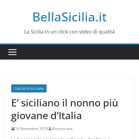
Salta
BellaSicilia.it
al
contenuto
La Sicilia in un click con video di qualità
CURIOSITÀ SICILIANE
E’ siciliano il nonno più
giovane d’Italia
16 Novembre 2019
Komunicare