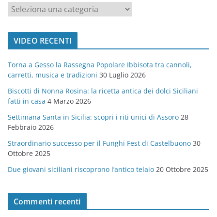
c
a
t
VIDEO RECENTI
e
g
Torna a Gesso la Rassegna Popolare Ibbisota tra cannoli,
o
carretti, musica e tradizioni
30 Luglio 2026
r
Biscotti di Nonna Rosina: la ricetta antica dei dolci Siciliani
i
fatti in casa
4 Marzo 2026
e
Settimana Santa in Sicilia: scopri i riti unici di Assoro
28
Febbraio 2026
Straordinario successo per il Funghi Fest di Castelbuono
30
Ottobre 2025
Due giovani siciliani riscoprono l’antico telaio
20 Ottobre 2025
Commenti recenti