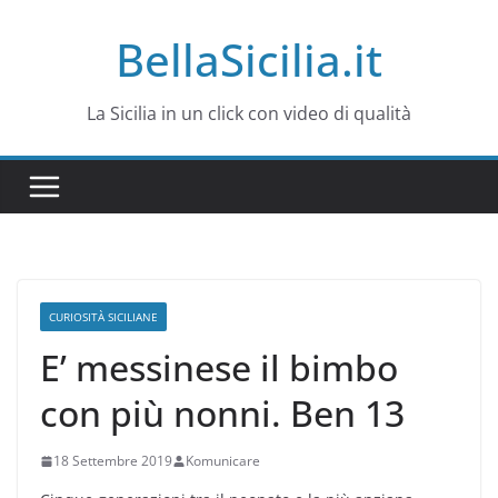
Salta
BellaSicilia.it
al
contenuto
La Sicilia in un click con video di qualità
CURIOSITÀ SICILIANE
E’ messinese il bimbo
con più nonni. Ben 13
18 Settembre 2019
Komunicare