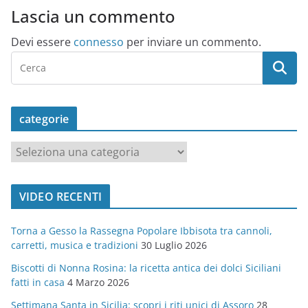
Lascia un commento
Devi essere
connesso
per inviare un commento.
categorie
c
a
t
VIDEO RECENTI
e
g
Torna a Gesso la Rassegna Popolare Ibbisota tra cannoli,
o
carretti, musica e tradizioni
30 Luglio 2026
r
Biscotti di Nonna Rosina: la ricetta antica dei dolci Siciliani
i
fatti in casa
4 Marzo 2026
e
Settimana Santa in Sicilia: scopri i riti unici di Assoro
28