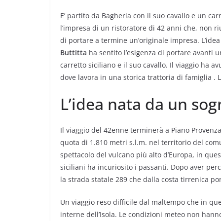
E’ partito da Bagheria con il suo cavallo e un carr
l’impresa di un ristoratore di 42 anni che, non 
di portare a termine un’originale impresa. L’ide
Buttitta
ha sentito l’esigenza di portare avanti u
carretto siciliano e il suo cavallo. Il viaggio ha a
dove lavora in una storica trattoria di famiglia 
L’idea nata da un sog
Il viaggio del 42enne terminerà a Piano Provenzan
quota di 1.810 metri s.l.m. nel territorio del c
spettacolo del vulcano più alto d’Europa, in que
siciliani ha incuriosito i passanti. Dopo aver per
la strada statale 289 che dalla costa tirrenica po
Un viaggio reso difficile dal maltempo che in que
interne dell’Isola. Le condizioni meteo non hanno