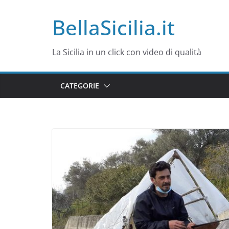
Salta
BellaSicilia.it
al
contenuto
La Sicilia in un click con video di qualità
CATEGORIE