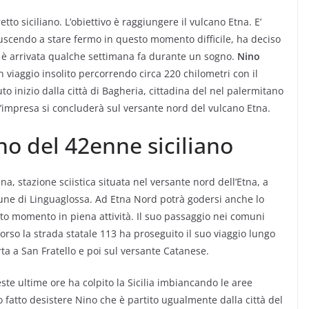
etto siciliano. L’obiettivo è raggiungere il vulcano Etna. E’
riuscendo a stare fermo in questo momento difficile, ha deciso
a è arrivata qualche settimana fa durante un sogno.
Nino
n viaggio insolito percorrendo circa 220 chilometri con il
vuto inizio dalla città di Bagheria, cittadina del nel palermitano
. L’impresa si concluderà sul versante nord del vulcano Etna.
no del 42enne siciliano
a, stazione sciistica situata nel versante nord dell’Etna, a
omune di Linguaglossa. Ad Etna Nord potrà godersi anche lo
sto momento in piena attività. Il suo passaggio nei comuni
corso la strada statale 113 ha proseguito il suo viaggio lungo
rta a San Fratello e poi sul versante Catanese.
ste ultime ore ha colpito la Sicilia imbiancando le aree
 fatto desistere Nino che è partito ugualmente dalla città del