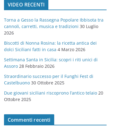
VIDEO RECENTI
e
g
Torna a Gesso la Rassegna Popolare Ibbisota tra
o
cannoli, carretti, musica e tradizioni
30 Luglio
r
2026
i
Biscotti di Nonna Rosina: la ricetta antica dei
e
dolci Siciliani fatti in casa
4 Marzo 2026
Settimana Santa in Sicilia: scopri i riti unici di
Assoro
28 Febbraio 2026
Straordinario successo per il Funghi Fest di
Castelbuono
30 Ottobre 2025
Due giovani siciliani riscoprono l’antico telaio
20
Ottobre 2025
Commenti recenti