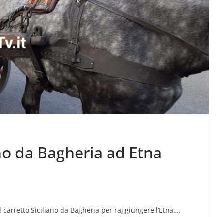
ano da Bagheria ad Etna
il carretto Siciliano da Bagheria per raggiungere l’Etna….