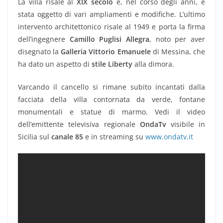
La villa risale al
XIX secolo
e, nel corso degli anni, è
stata oggetto di vari ampliamenti e modifiche. L’ultimo
intervento architettonico risale al 1949 e porta la firma
dell’ingegnere
Camillo Puglisi Allegra
, noto per aver
disegnato la
Galleria Vittorio Emanuele
di Messina, che
ha dato un aspetto di
stile Liberty
alla dimora.
Varcando il cancello si rimane subito incantati dalla
facciata della villa contornata da verde, fontane
monumentali e statue di marmo. Vedi il video
dell’emittente televisiva regionale
OndaTv
visibile in
Sicilia sul
canale 85
e in streaming su
www.ondatv.it