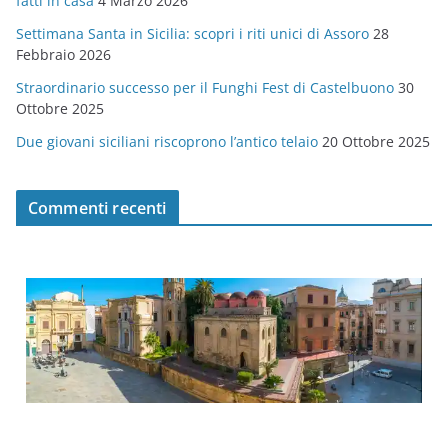
fatti in casa
4 Marzo 2026
e
Settimana Santa in Sicilia: scopri i riti unici di Assoro
28
Febbraio 2026
Straordinario successo per il Funghi Fest di Castelbuono
30
Ottobre 2025
Due giovani siciliani riscoprono l’antico telaio
20 Ottobre 2025
Commenti recenti