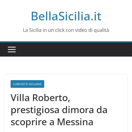
Salta
BellaSicilia.it
al
contenuto
La Sicilia in un click con video di qualità
CURIOSITÀ SICILIANE
Villa Roberto,
prestigiosa dimora da
scoprire a Messina