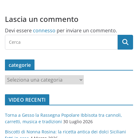
Lascia un commento
Devi essere
connesso
per inviare un commento.
categorie
c
a
t
VIDEO RECENTI
e
g
Torna a Gesso la Rassegna Popolare Ibbisota tra cannoli,
o
carretti, musica e tradizioni
30 Luglio 2026
r
Biscotti di Nonna Rosina: la ricetta antica dei dolci Siciliani
i