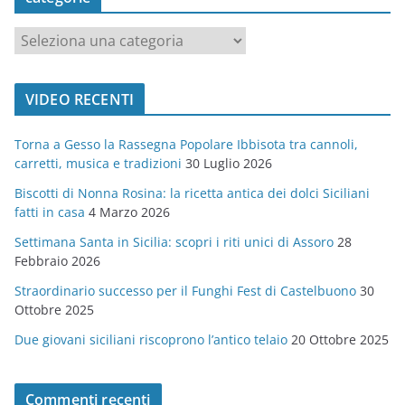
c
a
t
VIDEO RECENTI
e
g
Torna a Gesso la Rassegna Popolare Ibbisota tra cannoli,
o
carretti, musica e tradizioni
30 Luglio 2026
r
Biscotti di Nonna Rosina: la ricetta antica dei dolci Siciliani
i
fatti in casa
4 Marzo 2026
e
Settimana Santa in Sicilia: scopri i riti unici di Assoro
28
Febbraio 2026
Straordinario successo per il Funghi Fest di Castelbuono
30
Ottobre 2025
Due giovani siciliani riscoprono l’antico telaio
20 Ottobre 2025
Commenti recenti