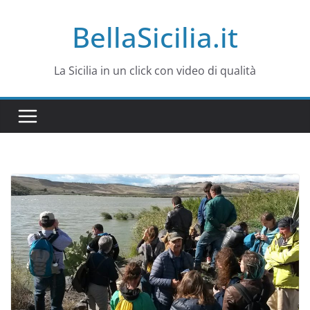
Salta
BellaSicilia.it
al
contenuto
La Sicilia in un click con video di qualità