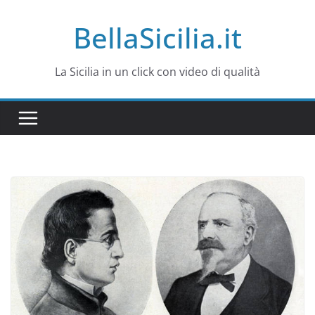
Salta
BellaSicilia.it
al
contenuto
La Sicilia in un click con video di qualità