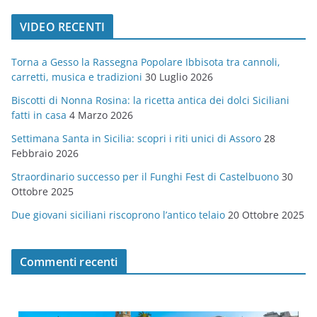
t
VIDEO RECENTI
e
g
Torna a Gesso la Rassegna Popolare Ibbisota tra cannoli,
o
carretti, musica e tradizioni
30 Luglio 2026
r
Biscotti di Nonna Rosina: la ricetta antica dei dolci Siciliani
i
fatti in casa
4 Marzo 2026
e
Settimana Santa in Sicilia: scopri i riti unici di Assoro
28
Febbraio 2026
Straordinario successo per il Funghi Fest di Castelbuono
30
Ottobre 2025
Due giovani siciliani riscoprono l’antico telaio
20 Ottobre 2025
Commenti recenti