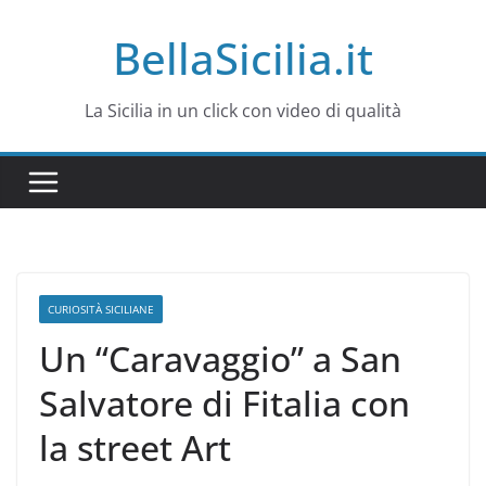
Salta
BellaSicilia.it
al
contenuto
La Sicilia in un click con video di qualità
CURIOSITÀ SICILIANE
Un “Caravaggio” a San
Salvatore di Fitalia con
la street Art