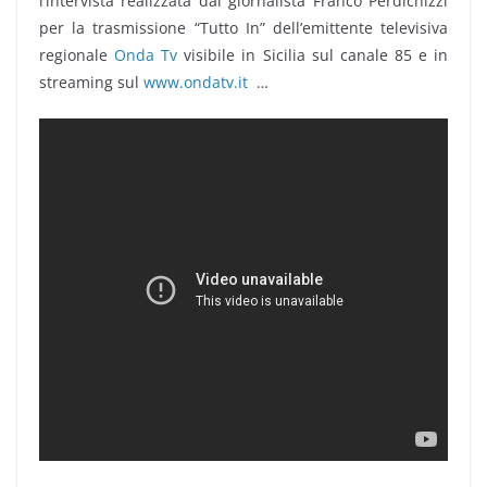
l’intervista realizzata dal giornalista Franco Perdichizzi
per la trasmissione “Tutto In” dell’emittente televisiva
regionale
Onda Tv
visibile in Sicilia sul canale 85 e in
streaming sul
www.ondatv.it
…