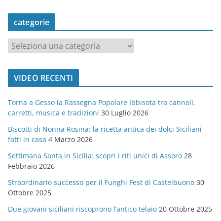
categorie
c
a
t
VIDEO RECENTI
e
g
Torna a Gesso la Rassegna Popolare Ibbisota tra cannoli,
o
carretti, musica e tradizioni
30 Luglio 2026
r
Biscotti di Nonna Rosina: la ricetta antica dei dolci Siciliani
i
fatti in casa
4 Marzo 2026
e
Settimana Santa in Sicilia: scopri i riti unici di Assoro
28
Febbraio 2026
Straordinario successo per il Funghi Fest di Castelbuono
30
Ottobre 2025
Due giovani siciliani riscoprono l’antico telaio
20 Ottobre 2025