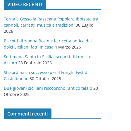
VIDEO RECENTI
e
g
Torna a Gesso la Rassegna Popolare Ibbisota tra
o
cannoli, carretti, musica e tradizioni
30 Luglio
r
2026
i
Biscotti di Nonna Rosina: la ricetta antica dei
e
dolci Siciliani fatti in casa
4 Marzo 2026
Settimana Santa in Sicilia: scopri i riti unici di
Assoro
28 Febbraio 2026
Straordinario successo per il Funghi Fest di
Castelbuono
30 Ottobre 2025
Due giovani siciliani riscoprono l’antico telaio
20
Ottobre 2025
Commenti recenti