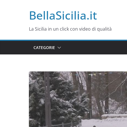
Salta
BellaSicilia.it
al
contenuto
La Sicilia in un click con video di qualità
CATEGORIE