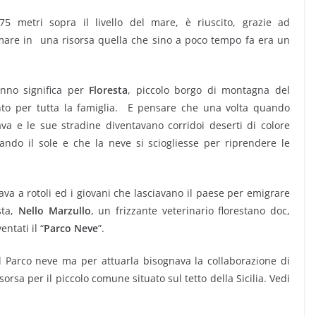
275 metri sopra il livello del mare, è riuscito, grazie ad
mare in una risorsa quella che sino a poco tempo fa era un
nno significa per
Floresta
, piccolo borgo di montagna del
nto per tutta la famiglia. E pensare che una volta quando
a e le sue stradine diventavano corridoi deserti di colore
tando il sole e che la neve si sciogliesse per riprendere le
va a rotoli ed i giovani che lasciavano il paese per emigrare
sta,
Nello Marzullo
, un frizzante veterinario florestano doc,
ntati il “
Parco Neve
”.
 Parco neve ma per attuarla bisognava la collaborazione di
sorsa per il piccolo comune situato sul tetto della Sicilia. Vedi