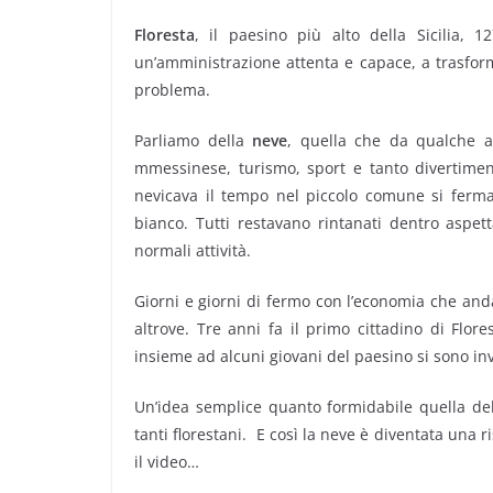
Floresta
, il paesino più alto della Sicilia, 1
un’amministrazione attenta e capace, a trasfor
problema.
Parliamo della
neve
, quella che da qualche a
mmessinese, turismo, sport e tanto divertime
nevicava il tempo nel piccolo comune si fermav
bianco. Tutti restavano rintanati dentro aspet
normali attività.
Giorni e giorni di fermo con l’economia che anda
altrove. Tre anni fa il primo cittadino di Flore
insieme ad alcuni giovani del paesino si sono inve
Un’idea semplice quanto formidabile quella del
tanti florestani. E così la neve è diventata una ri
il video…