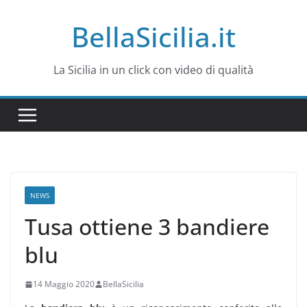
Salta
BellaSicilia.it
al
contenuto
La Sicilia in un click con video di qualità
NEWS
Tusa ottiene 3 bandiere
blu
14 Maggio 2020
BellaSicilia