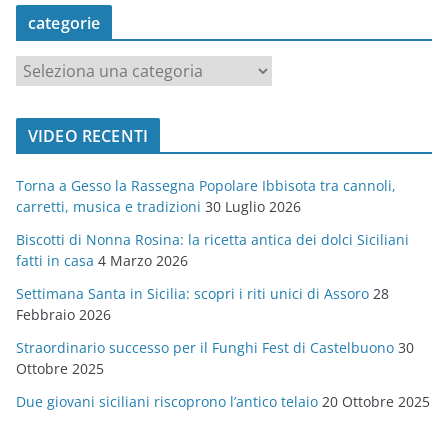
categorie
c
a
t
VIDEO RECENTI
e
g
Torna a Gesso la Rassegna Popolare Ibbisota tra cannoli,
o
carretti, musica e tradizioni
30 Luglio 2026
r
Biscotti di Nonna Rosina: la ricetta antica dei dolci Siciliani
i
fatti in casa
4 Marzo 2026
e
Settimana Santa in Sicilia: scopri i riti unici di Assoro
28
Febbraio 2026
Straordinario successo per il Funghi Fest di Castelbuono
30
Ottobre 2025
Due giovani siciliani riscoprono l’antico telaio
20 Ottobre 2025