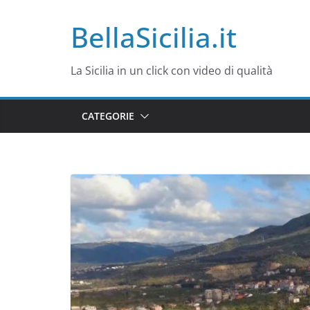
Salta
BellaSicilia.it
al
contenuto
La Sicilia in un click con video di qualità
CATEGORIE