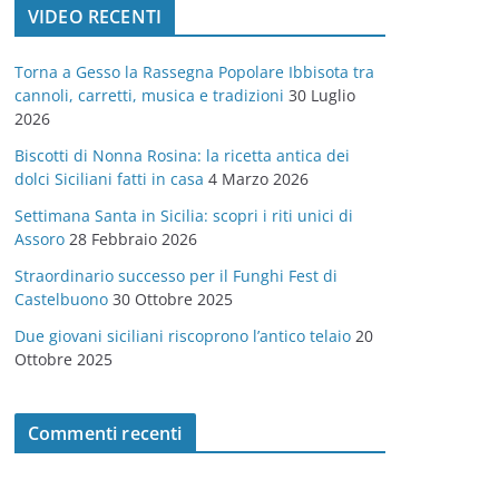
VIDEO RECENTI
e
g
Torna a Gesso la Rassegna Popolare Ibbisota tra
o
cannoli, carretti, musica e tradizioni
30 Luglio
r
2026
i
Biscotti di Nonna Rosina: la ricetta antica dei
e
dolci Siciliani fatti in casa
4 Marzo 2026
Settimana Santa in Sicilia: scopri i riti unici di
Assoro
28 Febbraio 2026
Straordinario successo per il Funghi Fest di
Castelbuono
30 Ottobre 2025
Due giovani siciliani riscoprono l’antico telaio
20
Ottobre 2025
Commenti recenti