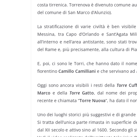
costa tirrenica. Torrenova è divenuto comune a
del comune di San Marco d’Alunzio).
La stratificazione di varie civiltà è ben visibi
Messina, tra Capo d’Orlando e Sant’Agata Mil
all’interno e nell’area antistante, sono stati tr
del Rame e, più precisamente, alla cultura di Pi
E, poi, ci sono le Torri, che hanno dato il nome
fiorentino
Camillo Camilliani
e che servivano ad 
Oggi sono ancora visibili i resti della
Torre
Cuff
Marco
e della
Torre
Gatto
, dal nome dei propr
recente e chiamata “
Torre Nuova
“, ha dato il no
Uno dei luoghi storici più suggestivi e di grande 
Si tratta dell’unica parte rimasta in superficie
dal XII secolo e attivo sino al 1600. Secondo gli st