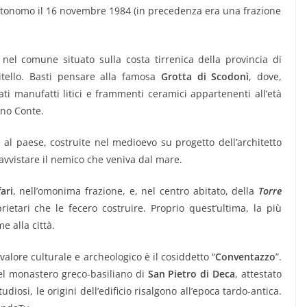
utonomo il 16 novembre 1984 (in precedenza era una frazione
le nel comune situato sulla costa tirrenica della provincia di
itello. Basti pensare alla famosa
Grotta di Scodonì
, dove,
ovati manufatti litici e frammenti ceramici appartenenti all’età
ano Conte.
 al paese, costruite nel medioevo su progetto dell’architetto
avvistare il nemico che veniva dal mare.
ari
, nell’omonima frazione, e, nel centro abitato, della
Torre
ietari che le fecero costruire. Proprio quest’ultima, la più
me alla città.
valore culturale e archeologico è il cosiddetto “
Conventazzo
”.
 del monastero greco-basiliano di
San Pietro di Deca
, attestato
udiosi, le origini dell’edificio risalgono all’epoca tardo-antica.