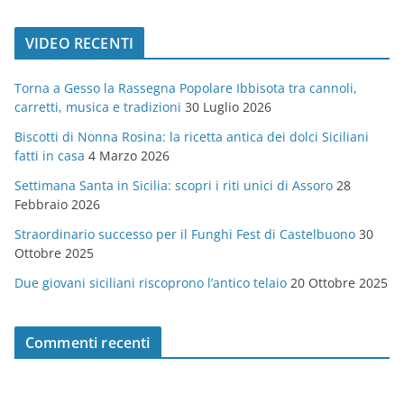
a
t
VIDEO RECENTI
e
g
Torna a Gesso la Rassegna Popolare Ibbisota tra cannoli,
o
carretti, musica e tradizioni
30 Luglio 2026
r
Biscotti di Nonna Rosina: la ricetta antica dei dolci Siciliani
i
fatti in casa
4 Marzo 2026
e
Settimana Santa in Sicilia: scopri i riti unici di Assoro
28
Febbraio 2026
Straordinario successo per il Funghi Fest di Castelbuono
30
Ottobre 2025
Due giovani siciliani riscoprono l’antico telaio
20 Ottobre 2025
Commenti recenti