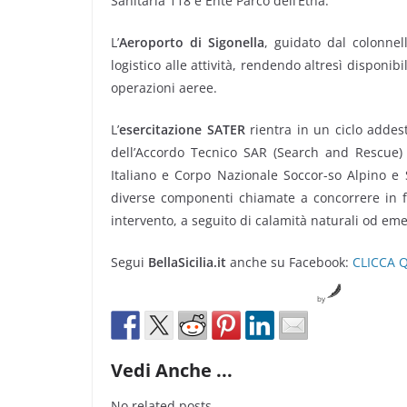
Sanitaria 118 e Ente Parco dell’Etna.
L’
Aeroporto di Sigonella
, guidato dal colonnel
logistico alle attività, rendendo altresì disponib
operazioni aeree.
L’
esercitazione SATER
rientra in un ciclo addes
dell’Accordo Tecnico SAR (Search and Rescue) 
Italiano e Corpo Nazionale Soccor-so Alpino e Sp
diverse componenti chiamate a concorrere in fav
intervento, a seguito di calamità naturali od em
Segui
BellaSicilia.it
anche su Facebook:
CLICCA 
by
Vedi Anche ...
No related posts.