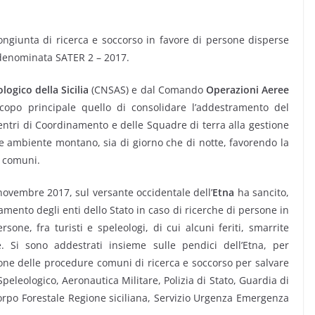
congiunta di ricerca e soccorso in favore di persone disperse
e denominata SATER 2 – 2017.
ogico della Sicilia
(CNSAS) e dal Comando
Operazioni Aeree
copo principale quello di consolidare l’addestramento del
entri di Coordinamento e delle Squadre di terra alla gestione
ile ambiente montano, sia di giorno che di notte, favorendo la
e comuni.
8 novembre 2017, sul versante occidentale dell’
Etna
ha sancito,
namento degli enti dello Stato in caso di ricerche di persone in
sone, fra turisti e speleologi, di cui alcuni feriti, smarrite
e. Si sono addestrati insieme sulle pendici dell’Etna, per
one delle procedure comuni di ricerca e soccorso per salvare
eleologico, Aeronautica Militare, Polizia di Stato, Guardia di
Corpo Forestale Regione siciliana, Servizio Urgenza Emergenza