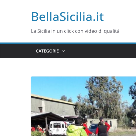
Salta
BellaSicilia.it
al
contenuto
La Sicilia in un click con video di qualità
CATEGORIE