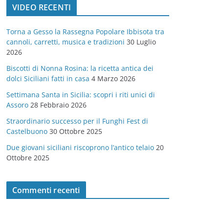
VIDEO RECENTI
e
g
Torna a Gesso la Rassegna Popolare Ibbisota tra
o
cannoli, carretti, musica e tradizioni
30 Luglio
r
2026
i
Biscotti di Nonna Rosina: la ricetta antica dei
e
dolci Siciliani fatti in casa
4 Marzo 2026
Settimana Santa in Sicilia: scopri i riti unici di
Assoro
28 Febbraio 2026
Straordinario successo per il Funghi Fest di
Castelbuono
30 Ottobre 2025
Due giovani siciliani riscoprono l’antico telaio
20
Ottobre 2025
Commenti recenti