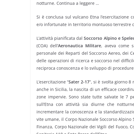
notturne. Continua a leggere …
Si è conclusa sul vulcano Etna l’esercitazione 
e/o infortunate in territorio montuoso terrestr
L’attività pianificata dal
Soccorso Alpino e Speleol
(COA) dell’
Aeronautica Militare
, aveva come s
personale dei Reparti del Soccorso Aereo, dei C
delle operazioni di ricerca e soccorso nel diffic
reciproca conoscenza e lo sviluppo di procedur
L’esercitazione “
Sater 2-17
”, si è svolta giorno 
anche in Sicilia, la nascita di un efficace coordi
zone impervie. Sono state tutte salvate le 7 per
sull’Etna con attività sia diurne che notturn
incrementare la conoscenza e la standardizzazi
vite umane, il Corpo Nazionale Soccorso Alpino Sp
Finanza, Corpo Nazionale dei Vigili del Fuoco, 