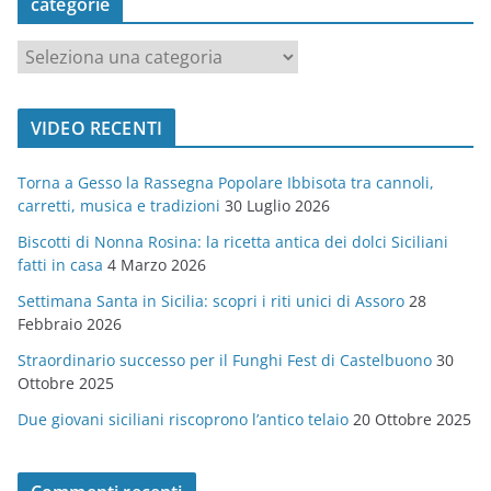
categorie
c
a
t
VIDEO RECENTI
e
g
Torna a Gesso la Rassegna Popolare Ibbisota tra cannoli,
o
carretti, musica e tradizioni
30 Luglio 2026
r
Biscotti di Nonna Rosina: la ricetta antica dei dolci Siciliani
i
fatti in casa
4 Marzo 2026
e
Settimana Santa in Sicilia: scopri i riti unici di Assoro
28
Febbraio 2026
Straordinario successo per il Funghi Fest di Castelbuono
30
Ottobre 2025
Due giovani siciliani riscoprono l’antico telaio
20 Ottobre 2025