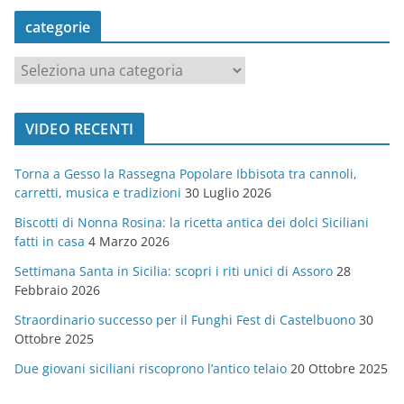
categorie
c
a
t
VIDEO RECENTI
e
g
Torna a Gesso la Rassegna Popolare Ibbisota tra cannoli,
o
carretti, musica e tradizioni
30 Luglio 2026
r
Biscotti di Nonna Rosina: la ricetta antica dei dolci Siciliani
i
fatti in casa
4 Marzo 2026
e
Settimana Santa in Sicilia: scopri i riti unici di Assoro
28
Febbraio 2026
Straordinario successo per il Funghi Fest di Castelbuono
30
Ottobre 2025
Due giovani siciliani riscoprono l’antico telaio
20 Ottobre 2025