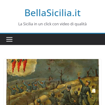
Salta
BellaSicilia.it
al
contenuto
La Sicilia in un click con video di qualità