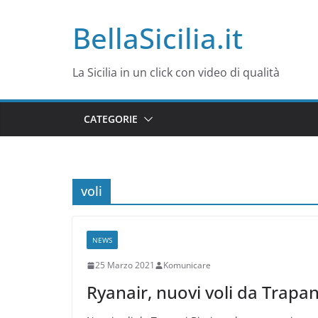
Salta
BellaSicilia.it
al
contenuto
La Sicilia in un click con video di qualità
CATEGORIE
voli
NEWS
25 Marzo 2021
Komunicare
Ryanair, nuovi voli da Trapan