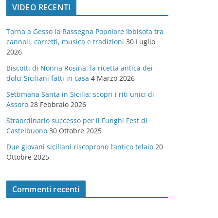
VIDEO RECENTI
e
g
Torna a Gesso la Rassegna Popolare Ibbisota tra
o
cannoli, carretti, musica e tradizioni
30 Luglio
r
2026
i
Biscotti di Nonna Rosina: la ricetta antica dei
e
dolci Siciliani fatti in casa
4 Marzo 2026
Settimana Santa in Sicilia: scopri i riti unici di
Assoro
28 Febbraio 2026
Straordinario successo per il Funghi Fest di
Castelbuono
30 Ottobre 2025
Due giovani siciliani riscoprono l’antico telaio
20
Ottobre 2025
Commenti recenti