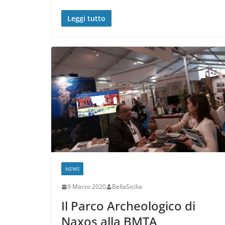
Leggi tutto
NEWS
9 Marzo 2020
BellaSicilia
Il Parco Archeologico di
Naxos alla BMTA