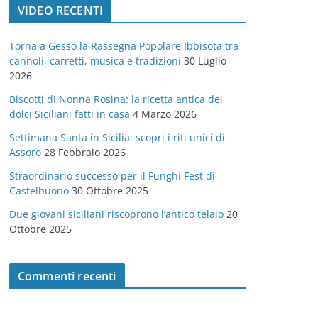
VIDEO RECENTI
e
g
Torna a Gesso la Rassegna Popolare Ibbisota tra
o
cannoli, carretti, musica e tradizioni
30 Luglio
r
2026
i
Biscotti di Nonna Rosina: la ricetta antica dei
e
dolci Siciliani fatti in casa
4 Marzo 2026
Settimana Santa in Sicilia: scopri i riti unici di
Assoro
28 Febbraio 2026
Straordinario successo per il Funghi Fest di
Castelbuono
30 Ottobre 2025
Due giovani siciliani riscoprono l’antico telaio
20
Ottobre 2025
Commenti recenti