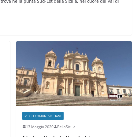
trova nella punta Sud-Est della Sicilia, nel cuore del Val di
ù
VIDEO COMUNI SICILIANI
13 Maggio 2020
BellaSicilia