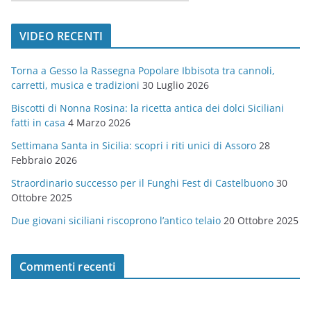
a
t
VIDEO RECENTI
e
g
Torna a Gesso la Rassegna Popolare Ibbisota tra cannoli,
o
carretti, musica e tradizioni
30 Luglio 2026
r
Biscotti di Nonna Rosina: la ricetta antica dei dolci Siciliani
i
fatti in casa
4 Marzo 2026
e
Settimana Santa in Sicilia: scopri i riti unici di Assoro
28
Febbraio 2026
Straordinario successo per il Funghi Fest di Castelbuono
30
Ottobre 2025
Due giovani siciliani riscoprono l’antico telaio
20 Ottobre 2025
Commenti recenti