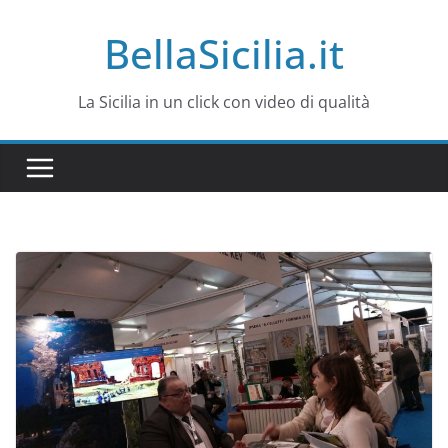
Salta
BellaSicilia.it
al
contenuto
La Sicilia in un click con video di qualità